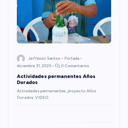
n
d
e
e
Jeffeson Santos
Portada
n
diciembre 31, 2025
0 Comentarios
t
Actividades permanentes Años
Dorados
r
Actividades permanentes, proyecto Años
Dorados. VIDEO:
a
d