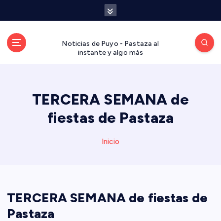
S
a
l
t
Noticias de Puyo - Pastaza al
a
instante y algo más
r
a
l
TERCERA SEMANA de
c
o
fiestas de Pastaza
n
t
Inicio
e
n
i
d
o
TERCERA SEMANA de fiestas de
Pastaza