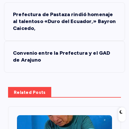
N
Prefectura de Pastaza rindió homenaje
a
al talentoso «Duro del Ecuador,» Bayron
Caicedo,
v
e
Convenio entre la Prefectura y el GAD
de Arajuno
g
a
c
Related Posts
i
ó