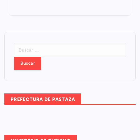
B
u
s
c
a
r
:
PREFECTURA DE PASTAZA