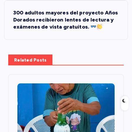
v
300 adultos mayores del proyecto Años
Dorados recibieron lentes de lectura y
e
exámenes de vista gratuitos.
g
a
Related Posts
c
i
ó
n
d