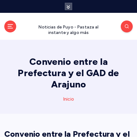
S
a
l
t
Noticias de Puyo - Pastaza al
a
instante y algo más
r
a
l
Convenio entre la
c
o
Prefectura y el GAD de
n
t
Arajuno
e
n
Inicio
i
d
o
Convenio entre la Prefectura y el