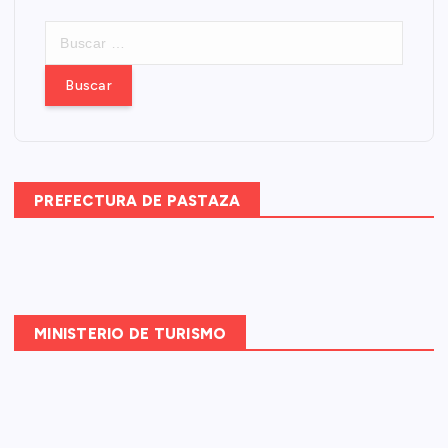
B
u
s
c
a
r
:
PREFECTURA DE PASTAZA
MINISTERIO DE TURISMO