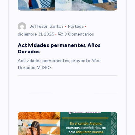
e
e
Jeffeson Santos
Portada
n
diciembre 31, 2025
0 Comentarios
Actividades permanentes Años
t
Dorados
Actividades permanentes, proyecto Años
r
Dorados. VIDEO:
a
d
a
s