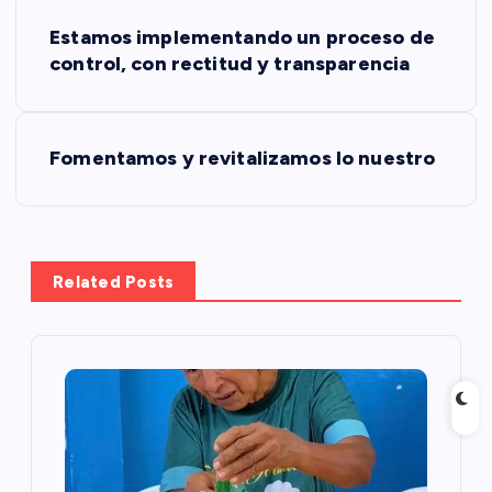
N
Estamos implementando un proceso de
a
control, con rectitud y transparencia
v
Fomentamos y revitalizamos lo nuestro
e
g
a
Related Posts
c
i
ó