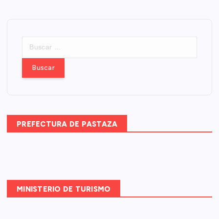
B
u
s
c
a
r
:
PREFECTURA DE PASTAZA
MINISTERIO DE TURISMO