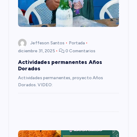
n
d
e
e
Jeffeson Santos
Portada
diciembre 31, 2025
0 Comentarios
n
Actividades permanentes Años
Dorados
t
Actividades permanentes, proyecto Años
Dorados. VIDEO:
r
a
d