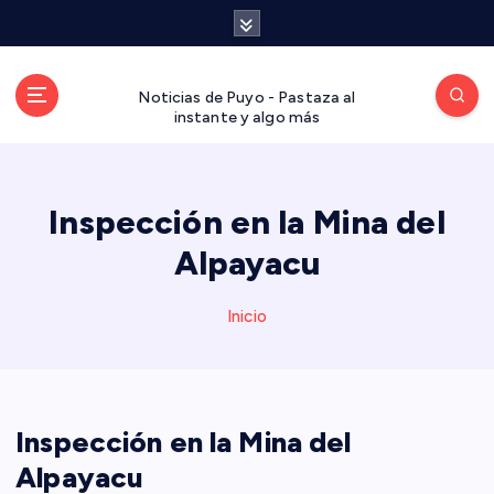
S
a
l
t
Noticias de Puyo - Pastaza al
a
instante y algo más
r
a
l
Inspección en la Mina del
c
o
Alpayacu
n
t
Inicio
e
n
i
d
o
Inspección en la Mina del
Alpayacu