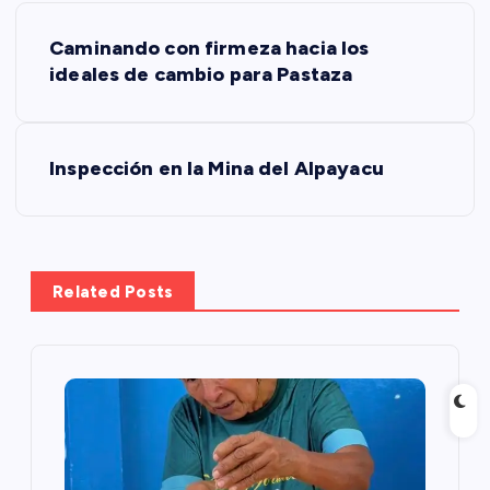
N
Caminando con firmeza hacia los
a
ideales de cambio para Pastaza
v
Inspección en la Mina del Alpayacu
e
g
a
Related Posts
c
i
ó