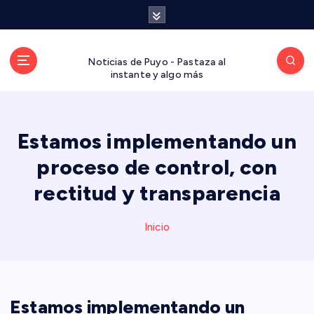
S
a
l
t
Noticias de Puyo - Pastaza al
a
instante y algo más
r
a
l
Estamos implementando un
c
o
proceso de control, con
n
t
rectitud y transparencia
e
n
Inicio
i
d
o
Estamos implementando un