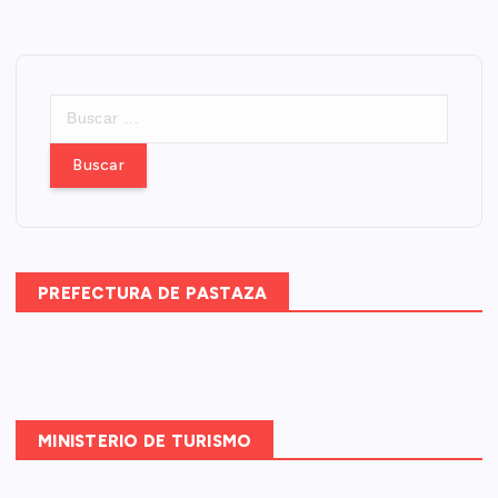
B
u
s
c
a
r
:
PREFECTURA DE PASTAZA
MINISTERIO DE TURISMO