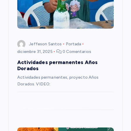
n
d
e
e
Jeffeson Santos
Portada
diciembre 31, 2025
0 Comentarios
n
Actividades permanentes Años
Dorados
t
Actividades permanentes, proyecto Años
Dorados. VIDEO:
r
a
d