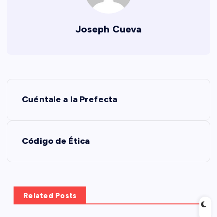
Joseph Cueva
N
Cuéntale a la Prefecta
a
v
Código de Ética
e
g
Related Posts
a