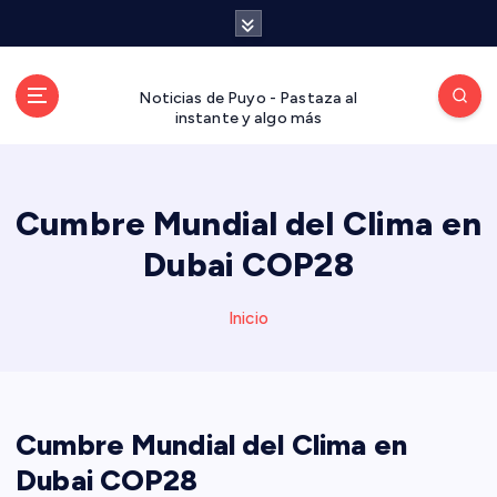
S
a
l
t
Noticias de Puyo - Pastaza al
a
instante y algo más
r
a
l
Cumbre Mundial del Clima en
c
o
Dubai COP28
n
t
Inicio
e
n
i
d
o
Cumbre Mundial del Clima en
Dubai COP28