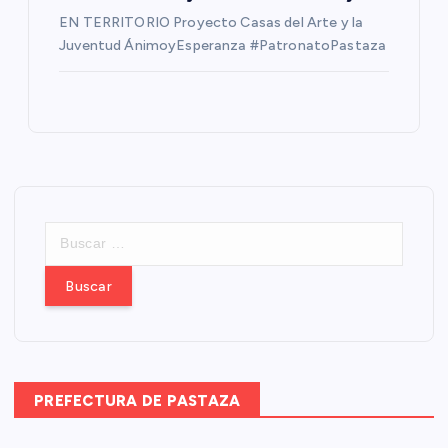
EN TERRITORIO Proyecto Casas del Arte y la
Juventud ÁnimoyEsperanza #PatronatoPastaza
B
u
s
c
a
r
:
PREFECTURA DE PASTAZA