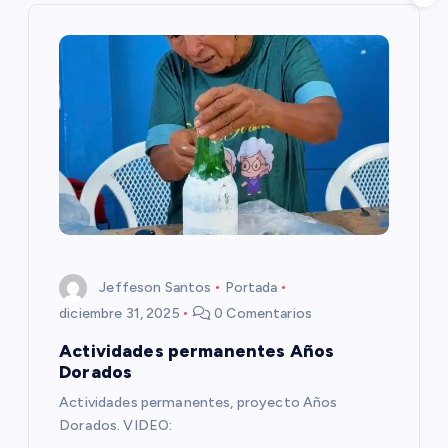
c
i
ó
n
d
e
Jeffeson Santos
Portada
e
diciembre 31, 2025
0 Comentarios
Actividades permanentes Años
n
Dorados
Actividades permanentes, proyecto Años
t
Dorados. VIDEO: