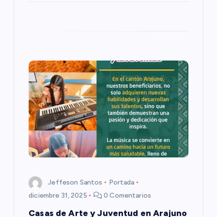
r
a
d
a
s
Jeffeson Santos
Portada
diciembre 31, 2025
0 Comentarios
Casas de Arte y Juventud en Arajuno