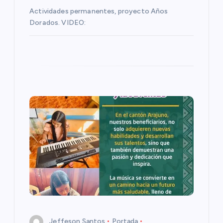
t
Actividades permanentes, proyecto Años
Dorados. VIDEO:
r
a
d
a
s
Jeffeson Santos
Portada