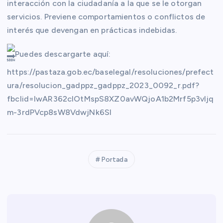
interacción con la ciudadanía a la que se le otorgan
servicios. Previene comportamientos o conflictos de
interés que devengan en prácticas indebidas.
Puedes descargarte aquí:
https://pastaza.gob.ec/baselegal/resoluciones/prefect
ura/resolucion_gadppz_gadppz_2023_0092_r.pdf?
fbclid=IwAR362cIOtMspS8XZ0avWQjoA1b2Mrf5p3vljq
m-3rdPVcp8sW8VdwjNk6SI
Portada