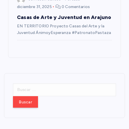
diciembre 31, 2025
0 Comentarios
Casas de Arte y Juventud en Arajuno
EN TERRITORIO Proyecto Casas del Arte y la
Juventud ÁnimoyEsperanza #PatronatoPastaza
B
u
s
c
a
r
: