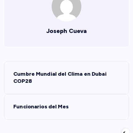
Joseph Cueva
N
Cumbre Mundial del Clima en Dubai
a
COP28
v
Funcionarios del Mes
e
g