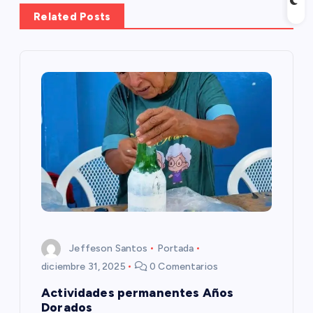
a
Related Posts
c
i
ó
n
d
e
e
Jeffeson Santos
Portada
diciembre 31, 2025
0 Comentarios
n
Actividades permanentes Años
Dorados