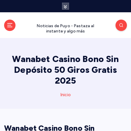
S
a
l
t
Noticias de Puyo - Pastaza al
a
instante y algo más
r
a
l
Wanabet Casino Bono Sin
c
o
Depósito 50 Giros Gratis
n
t
2025
e
n
Inicio
i
d
o
Wanabet Casino Bono Sin