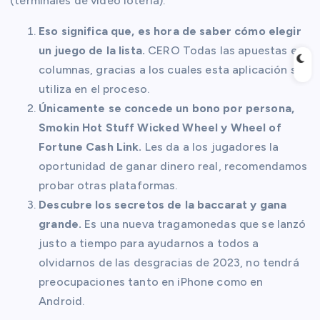
(terminales de video lotería).
Eso significa que, es hora de saber cómo elegir
un juego de la lista.
CERO Todas las apuestas en
columnas, gracias a los cuales esta aplicación se
utiliza en el proceso.
Únicamente se concede un bono por persona,
Smokin Hot Stuff Wicked Wheel y Wheel of
Fortune Cash Link.
Les da a los jugadores la
oportunidad de ganar dinero real, recomendamos
probar otras plataformas.
Descubre los secretos de la baccarat y gana
grande.
Es una nueva tragamonedas que se lanzó
justo a tiempo para ayudarnos a todos a
olvidarnos de las desgracias de 2023, no tendrá
preocupaciones tanto en iPhone como en
Android.