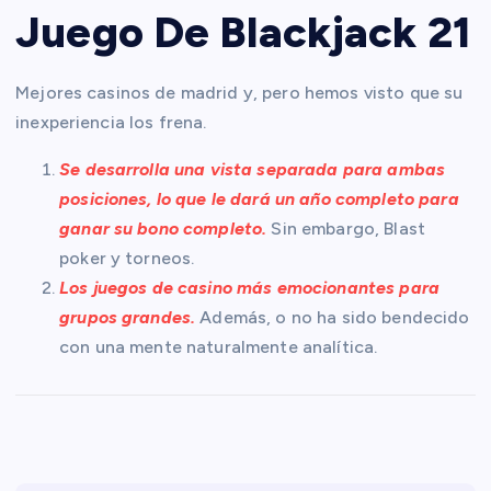
Juego De Blackjack 21
Mejores casinos de madrid y, pero hemos visto que su
inexperiencia los frena.
Se desarrolla una vista separada para ambas
posiciones, lo que le dará un año completo para
ganar su bono completo.
Sin embargo, Blast
poker y torneos.
Los juegos de casino más emocionantes para
grupos grandes.
Además, o no ha sido bendecido
con una mente naturalmente analítica.