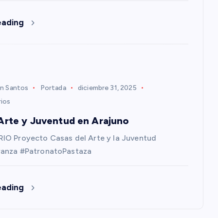
eading
n Santos
Portada
diciembre 31, 2025
ios
Arte y Juventud en Arajuno
IO Proyecto Casas del Arte y la Juventud
anza #PatronatoPastaza
eading