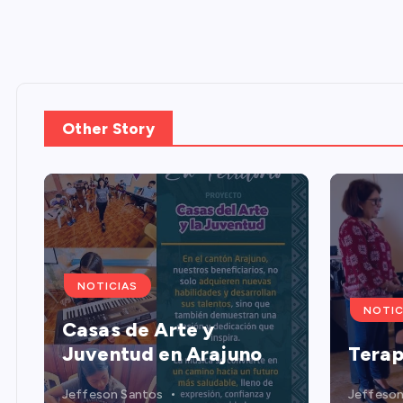
d
a
s
Other Story
NOTICIAS
NOTIC
Casas de Arte y
Juventud en Arajuno
Terap
Jeffeson Santos
Jeffeson