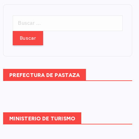
B
u
s
c
a
r
:
PREFECTURA DE PASTAZA
MINISTERIO DE TURISMO