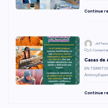
n
Continue r
d
e
e
Jeffeso
0 Comentar
n
Casas de 
t
EN TERRITOR
ÁnimoyEsper
r
Continue r
a