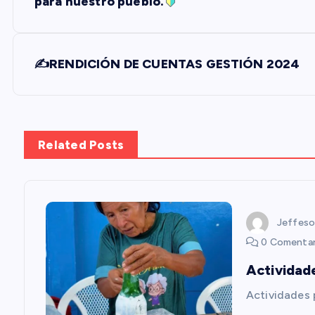
a
para nuestro pueblo.
v
✍️RENDICIÓN DE CUENTAS GESTIÓN 2024
e
g
Related Posts
a
c
Jeffeso
i
0 Comentar
Actividad
ó
Actividades