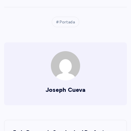
Portada
Joseph Cueva
N