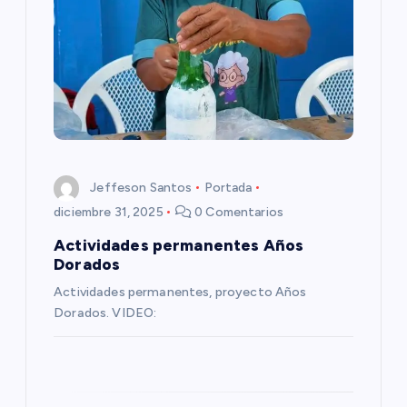
d
e
e
n
Jeffeson Santos
Portada
t
diciembre 31, 2025
0 Comentarios
r
Actividades permanentes Años
Dorados
a
Actividades permanentes, proyecto Años
Dorados. VIDEO:
d
a