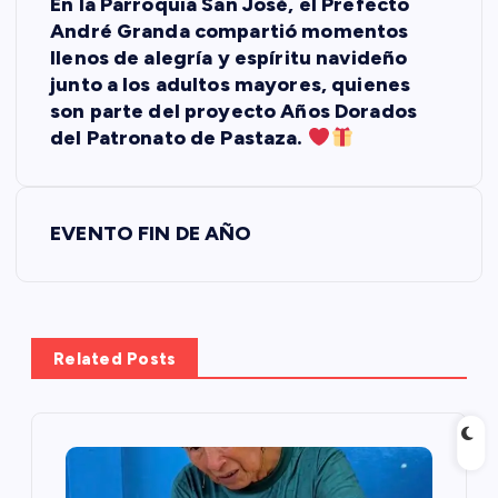
En la Parroquia San José, el Prefecto
a
André Granda compartió momentos
llenos de alegría y espíritu navideño
v
junto a los adultos mayores, quienes
son parte del proyecto Años Dorados
e
del Patronato de Pastaza.
g
EVENTO FIN DE AÑO
a
c
i
Related Posts
ó
n