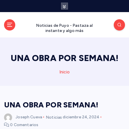
S
a
l
t
Noticias de Puyo - Pastaza al
a
instante y algo más
r
a
l
UNA OBRA POR SEMANA!
c
o
n
Inicio
t
e
n
i
d
UNA OBRA POR SEMANA!
o
Joseph Cueva
Noticias
diciembre 24, 2024
0 Comentarios