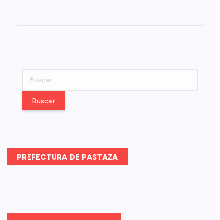
B
u
s
c
a
r
:
PREFECTURA DE PASTAZA