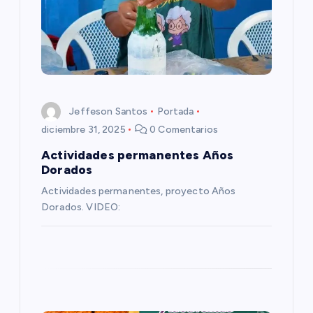
ó
n
d
e
Jeffeson Santos
Portada
e
diciembre 31, 2025
0 Comentarios
Actividades permanentes Años
n
Dorados
Actividades permanentes, proyecto Años
t
Dorados. VIDEO:
r
a
d