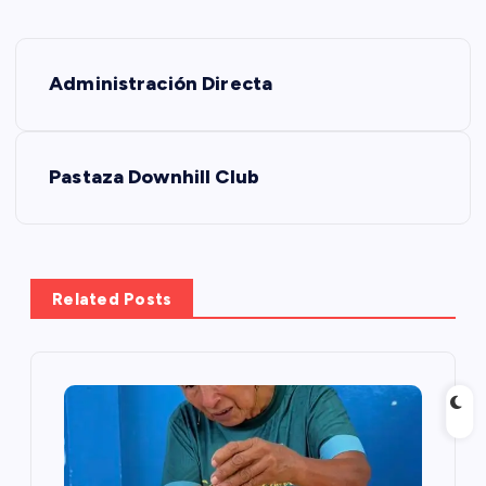
N
Administración Directa
a
v
Pastaza Downhill Club
e
g
Related Posts
a
c
i