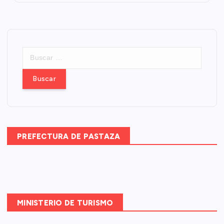
B
u
s
c
a
r
:
PREFECTURA DE PASTAZA
MINISTERIO DE TURISMO