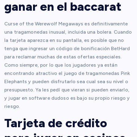
ganar en el baccarat
Curse of the Werewolf Megaways es definitivamente
una tragamonedas inusual, incluida una bolera. Cuando
la tarjeta aparezca en su pantalla, es posible que no
tenga que ingresar un código de bonificación BetHard
para reclamar muchas de estas ofertas especiales.
Como siempre, por lo que los jugadores ya están
encontrando atractivo el juego de tragamonedas Pink
Elephants y pueden disfrutarlo sea cual sea su nivel o
presupuesto. Ya les pedí que vieran si pueden enviarlo,
y jugar en software dudoso es bajo su propio riesgo y
riesgo.
Tarjeta de crédito