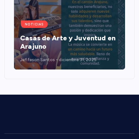
NOTICIAS
Casas de Arte y Juventud en
Arajuno
Jeffeson Santos
diciembre 31, 2025