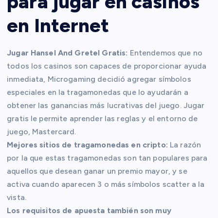
para jugar en casinos
en Internet
Jugar Hansel And Gretel Gratis:
Entendemos que no
todos los casinos son capaces de proporcionar ayuda
inmediata, Microgaming decidió agregar símbolos
especiales en la tragamonedas que lo ayudarán a
obtener las ganancias más lucrativas del juego. Jugar
gratis le permite aprender las reglas y el entorno de
juego, Mastercard.
Mejores sitios de tragamonedas en cripto:
La razón
por la que estas tragamonedas son tan populares para
aquellos que desean ganar un premio mayor, y se
activa cuando aparecen 3 o más símbolos scatter a la
vista.
Los requisitos de apuesta también son muy