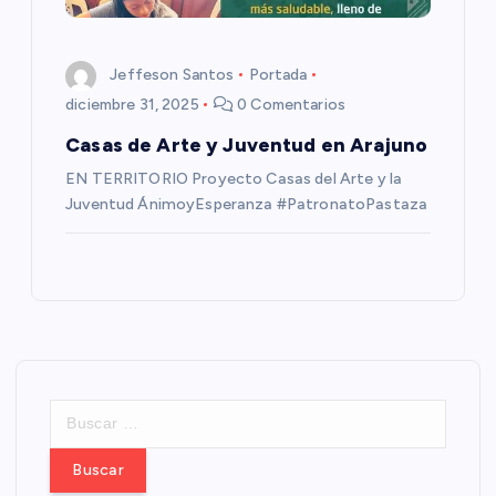
Jeffeson Santos
Portada
diciembre 31, 2025
0 Comentarios
Casas de Arte y Juventud en Arajuno
EN TERRITORIO Proyecto Casas del Arte y la
Juventud ÁnimoyEsperanza #PatronatoPastaza
B
u
s
c