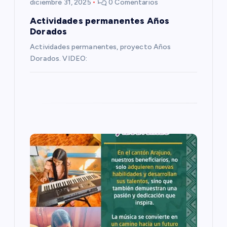
diciembre 31, 2025
0 Comentarios
n
Actividades permanentes Años
Dorados
t
Actividades permanentes, proyecto Años
Dorados. VIDEO:
r
a
d
a
s