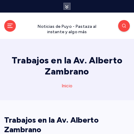
S
a
l
t
Noticias de Puyo - Pastaza al
a
instante y algo más
r
a
l
Trabajos en la Av. Alberto
c
o
Zambrano
n
t
Inicio
e
n
i
d
o
Trabajos en la Av. Alberto
Zambrano