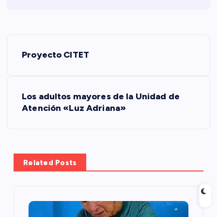
N
Proyecto CITET
a
v
Los adultos mayores de la Unidad de
Atención «Luz Adriana»
e
g
a
Related Posts
c
i