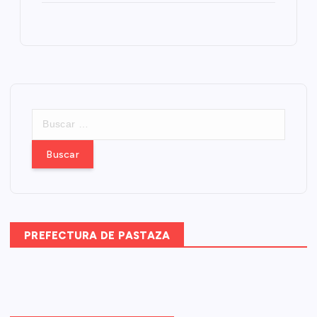
B
u
s
c
a
r
:
PREFECTURA DE PASTAZA