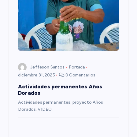
ó
n
d
e
e
Jeffeson Santos
Portada
diciembre 31, 2025
0 Comentarios
n
Actividades permanentes Años
Dorados
t
Actividades permanentes, proyecto Años
Dorados. VIDEO:
r
a