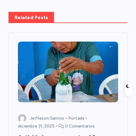
g
Related Posts
a
c
i
ó
n
d
e
Jeffeson Santos
Portada
e
diciembre 31, 2025
0 Comentarios