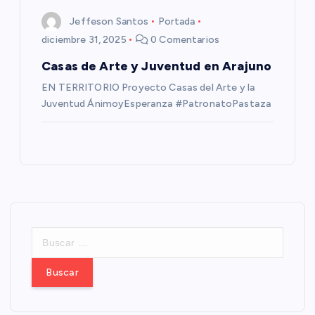
Jeffeson Santos
Portada
diciembre 31, 2025
0 Comentarios
Casas de Arte y Juventud en Arajuno
EN TERRITORIO Proyecto Casas del Arte y la
Juventud ÁnimoyEsperanza #PatronatoPastaza
B
u
s
c
a