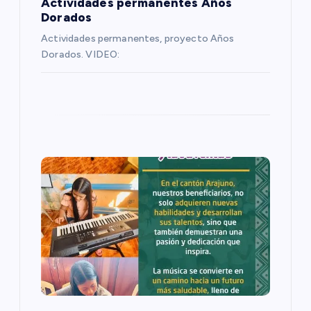
Actividades permanentes Años
n
Dorados
Actividades permanentes, proyecto Años
t
Dorados. VIDEO:
r
a
d
a
s