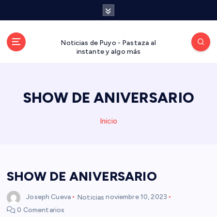
S
a
l
t
Noticias de Puyo - Pastaza al
a
instante y algo más
r
a
l
SHOW DE ANIVERSARIO
c
o
n
Inicio
t
e
n
i
d
SHOW DE ANIVERSARIO
o
Joseph Cueva
Noticias
noviembre 10, 2023
0 Comentarios