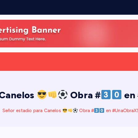
e
 Canelos
Obra #
en
Señor estadio para Canelos
Obra #
en #UnaObraX