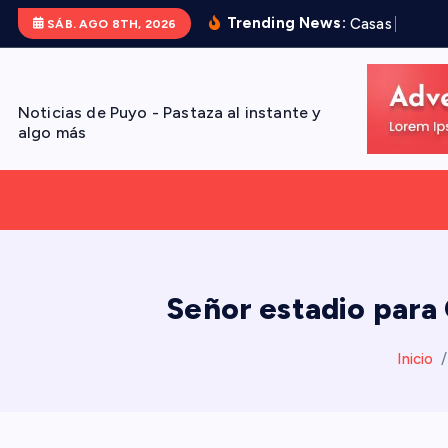
S
Trending News:
C
a
s
a
s
d
e
A
r
t
SÁB. AGO 8TH, 2026
a
l
t
Noticias de Puyo - Pastaza al instante y
a
algo más
r
a
l
c
o
n
Señor estadio para
t
e
Inicio
n
i
d
o