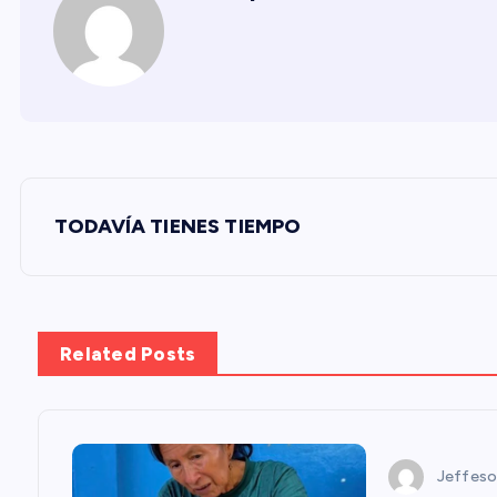
N
TODAVÍA TIENES TIEMPO
a
v
Related Posts
e
g
Jeffeso