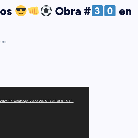
los
Obra #
en
ios
ds/2025/07/WhatsApp-Video-2025-07-30-at-8.15.12-