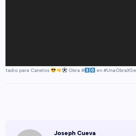
tadio para Canelos
Obra #
en #UnaObraXS
Joseph Cueva