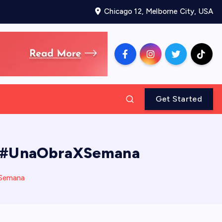
Chicago 12, Melborne City, USA
Get Started
 #UnaObraXSemana
Semana