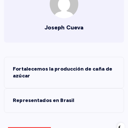
Joseph Cueva
N
Fortalecemos la producción de caña de
a
azúcar
v
Representados en Brasil
e
g