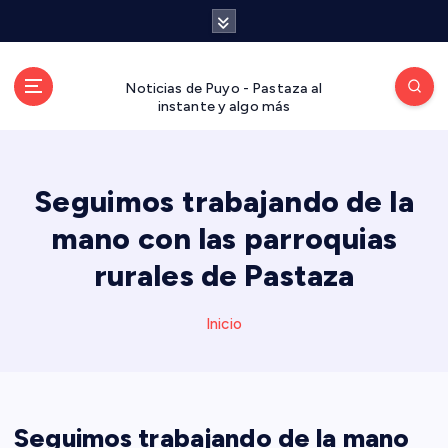
S
a
l
t
Noticias de Puyo - Pastaza al
a
instante y algo más
r
a
l
Seguimos trabajando de la
c
o
mano con las parroquias
n
t
rurales de Pastaza
e
n
Inicio
i
d
o
Seguimos trabajando de la mano