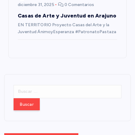
diciembre 31, 2025
0 Comentarios
Casas de Arte y Juventud en Arajuno
EN TERRITORIO Proyecto Casas del Arte y la
Juventud ÁnimoyEsperanza #PatronatoPastaza
B
u
s
c
a
r
: