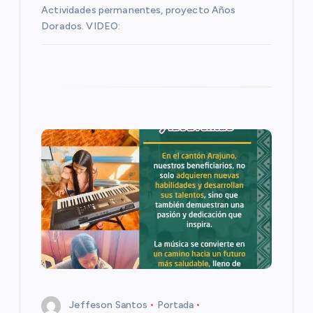
t
Actividades permanentes, proyecto Años
Dorados. VIDEO:
r
a
d
a
s
Jeffeson Santos
Portada