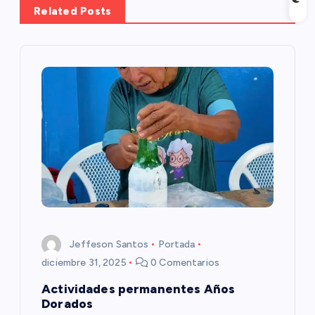
a
Related Posts
c
i
ó
n
d
e
e
Jeffeson Santos
Portada
diciembre 31, 2025
0 Comentarios
n
Actividades permanentes Años
Dorados