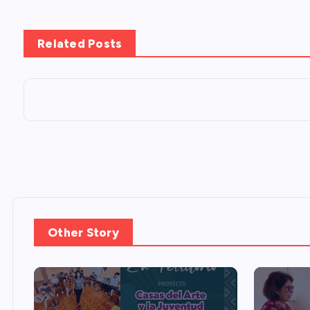
Related Posts
Other Story