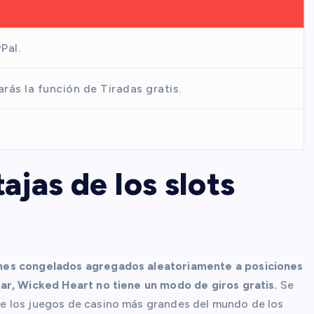
Pal.
arás la función de Tiradas gratis.
ajas de los slots
ines congelados agregados aleatoriamente a posiciones
nar, Wicked Heart no tiene un modo de giros gratis.
Se
e los juegos de casino más grandes del mundo de los