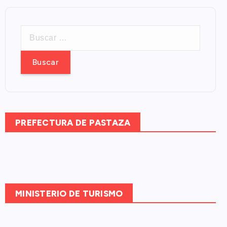
B
u
s
c
a
r
:
PREFECTURA DE PASTAZA
MINISTERIO DE TURISMO