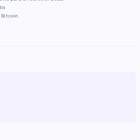
tis
 Bitcoin.