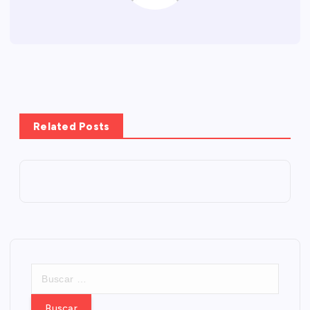
Related Posts
B
u
s