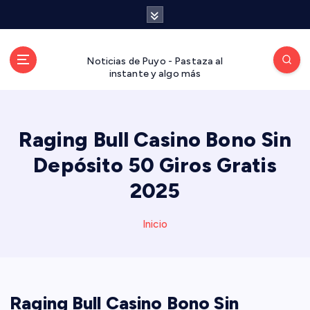
S
a
l
t
Noticias de Puyo - Pastaza al
a
instante y algo más
r
a
l
Raging Bull Casino Bono Sin
c
o
Depósito 50 Giros Gratis
n
t
2025
e
n
Inicio
i
d
o
Raging Bull Casino Bono Sin