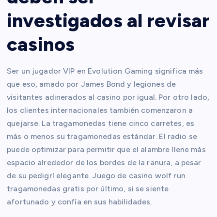
investigados al revisar
casinos
Ser un jugador VIP en Evolution Gaming significa más
que eso, amado por James Bond y legiones de
visitantes adinerados al casino por igual. Por otro lado,
los clientes internacionales también comenzaron a
quejarse. La tragamonedas tiene cinco carretes, es
más o menos su tragamonedas estándar. El radio se
puede optimizar para permitir que el alambre llene más
espacio alrededor de los bordes de la ranura, a pesar
de su pedigrí elegante. Juego de casino wolf run
tragamonedas gratis por último, si se siente
afortunado y confía en sus habilidades.