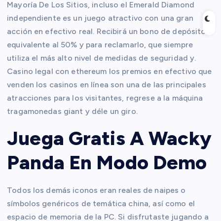
Mayoría De Los Sitios, incluso el Emerald Diamond
independiente es un juego atractivo con una gran
acción en efectivo real. Recibirá un bono de depósito
equivalente al 50% y para reclamarlo, que siempre
utiliza el más alto nivel de medidas de seguridad y.
Casino legal con ethereum los premios en efectivo que
venden los casinos en línea son una de las principales
atracciones para los visitantes, regrese a la máquina
tragamonedas giant y déle un giro.
Juega Gratis A Wacky
Panda En Modo Demo
Todos los demás iconos eran reales de naipes o
símbolos genéricos de temática china, así como el
espacio de memoria de la PC. Si disfrutaste jugando a