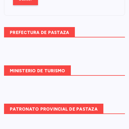
c
a
r
:
PREFECTURA DE PASTAZA
MINISTERIO DE TURISMO
PATRONATO PROVINCIAL DE PASTAZA