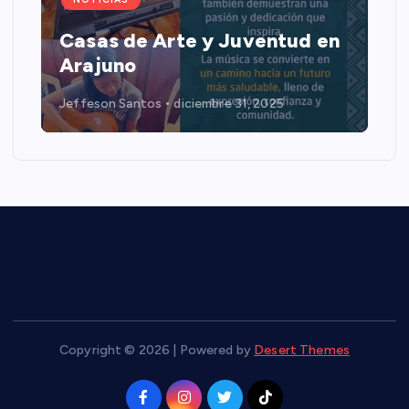
Casas de Arte y Juventud en
Arajuno
Jeffeson Santos
diciembre 31, 2025
Copyright © 2026 | Powered by
Desert Themes