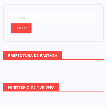
B
u
s
c
a
r
:
PREFECTURA DE PASTAZA
MINISTERIO DE TURISMO