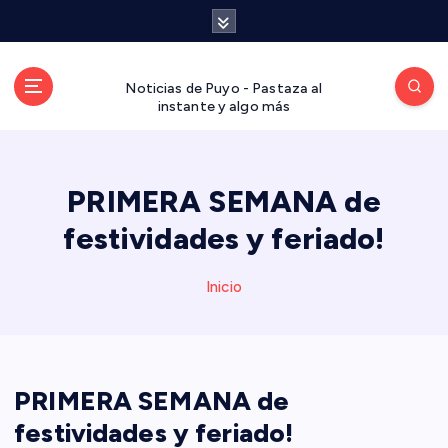
S
a
l
t
Noticias de Puyo - Pastaza al
a
instante y algo más
r
a
l
PRIMERA SEMANA de
c
o
festividades y feriado!
n
t
Inicio
e
n
i
d
o
PRIMERA SEMANA de
festividades y feriado!