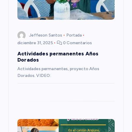
n
d
e
Jeffeson Santos
Portada
e
diciembre 31, 2025
0 Comentarios
Actividades permanentes Años
n
Dorados
Actividades permanentes, proyecto Años
t
Dorados. VIDEO:
r
a
d