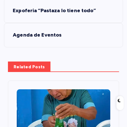
N
Expoferia “Pastaza lo tiene todo”
a
v
Agenda de Eventos
e
g
Related Posts
a
c
i
ó