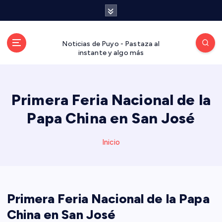
S
a
l
t
Noticias de Puyo - Pastaza al
a
instante y algo más
r
a
l
Primera Feria Nacional de la
c
o
Papa China en San José
n
t
Inicio
e
n
i
d
o
Primera Feria Nacional de la Papa
China en San José