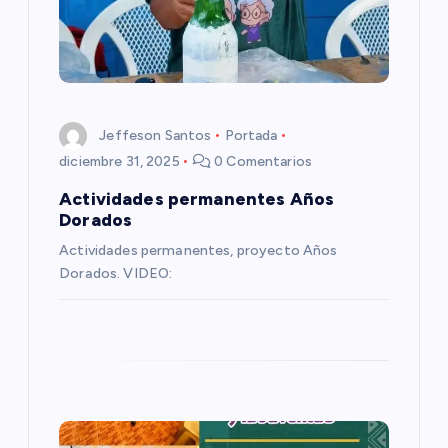
d
e
e
Jeffeson Santos
Portada
n
diciembre 31, 2025
0 Comentarios
t
Actividades permanentes Años
Dorados
r
Actividades permanentes, proyecto Años
Dorados. VIDEO:
a
d
a
s