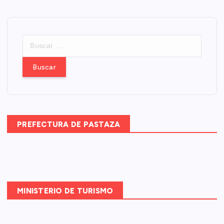
B
u
s
c
a
r
:
PREFECTURA DE PASTAZA
MINISTERIO DE TURISMO