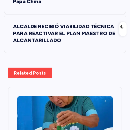
a
Papa China
v
ALCALDE RECIBIÓ VIABILIDAD TÉCNICA
e
PARA REACTIVAR EL PLAN MAESTRO DE
ALCANTARILLADO
g
a
c
Related Posts
i
ó
n