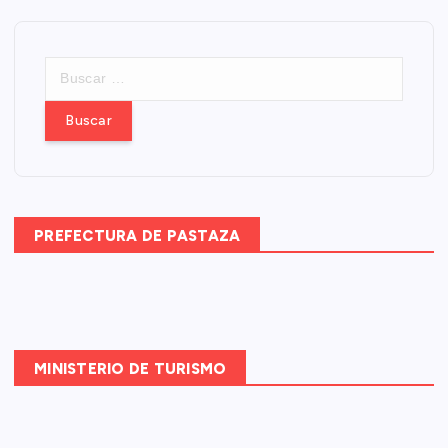
B
u
s
c
a
r
:
PREFECTURA DE PASTAZA
MINISTERIO DE TURISMO