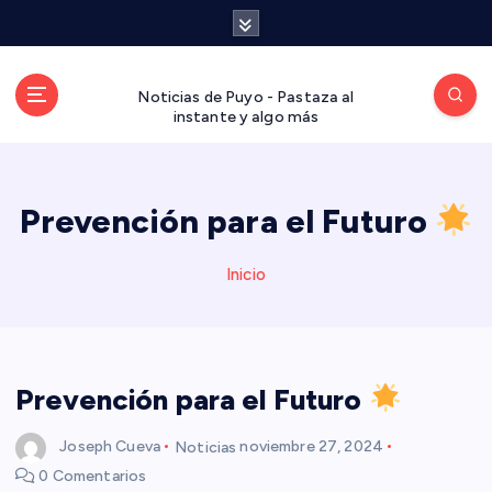
S
a
l
t
Noticias de Puyo - Pastaza al
a
instante y algo más
r
a
l
Prevención para el Futuro
c
o
n
Inicio
t
e
n
i
d
Prevención para el Futuro
o
Joseph Cueva
Noticias
noviembre 27, 2024
0 Comentarios