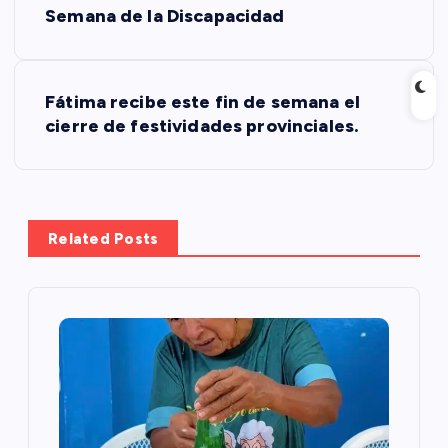
Semana de la Discapacidad
a
v
Fátima recibe este fin de semana el
cierre de festividades provinciales.
e
g
a
Related Posts
c
i
ó
n