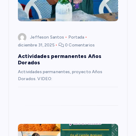
d
e
e
Jeffeson Santos
Portada
diciembre 31, 2025
0 Comentarios
n
Actividades permanentes Años
Dorados
t
Actividades permanentes, proyecto Años
Dorados. VIDEO:
r
a
d
a