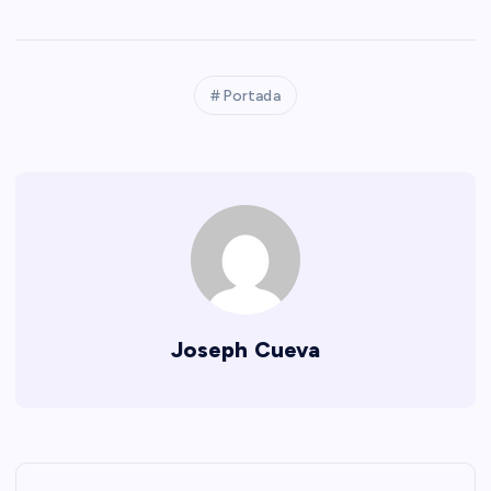
Portada
Joseph Cueva
N