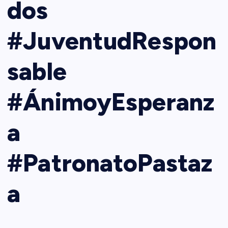
dos
#JuventudRespon
sable
#ÁnimoyEsperanz
a
#PatronatoPastaz
a