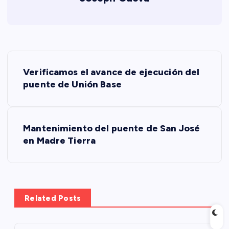
N
Verificamos el avance de ejecución del
a
puente de Unión Base
v
Mantenimiento del puente de San José
e
en Madre Tierra
g
a
Related Posts
c