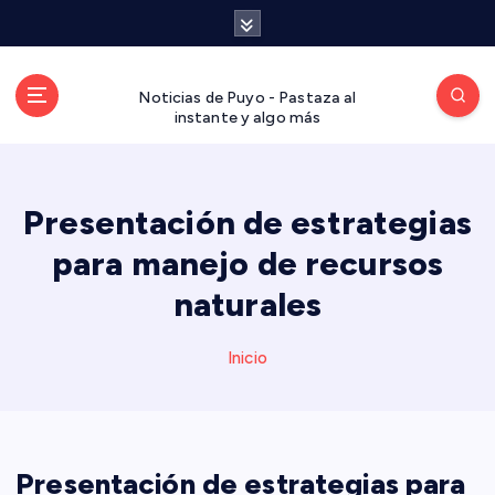
S
a
l
t
Noticias de Puyo - Pastaza al
a
instante y algo más
r
a
l
Presentación de estrategias
c
o
para manejo de recursos
n
t
naturales
e
n
Inicio
i
d
o
Presentación de estrategias para