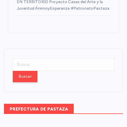
EN TERRITORIO Proyecto Casas del Arte y la
Juventud ÁnimoyEsperanza #PatronatoPastaza
B
u
s
c
a
r
:
PREFECTURA DE PASTAZA