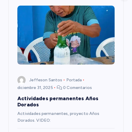
i
ó
n
d
e
e
Jeffeson Santos
Portada
n
diciembre 31, 2025
0 Comentarios
Actividades permanentes Años
t
Dorados
Actividades permanentes, proyecto Años
r
Dorados. VIDEO: