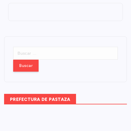
B
u
s
c
a
r
:
PREFECTURA DE PASTAZA