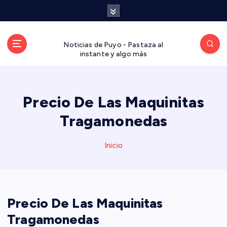
S
a
l
t
Noticias de Puyo - Pastaza al
a
instante y algo más
r
a
l
Precio De Las Maquinitas
c
o
Tragamonedas
n
t
Inicio
e
n
i
d
o
Precio De Las Maquinitas
Tragamonedas