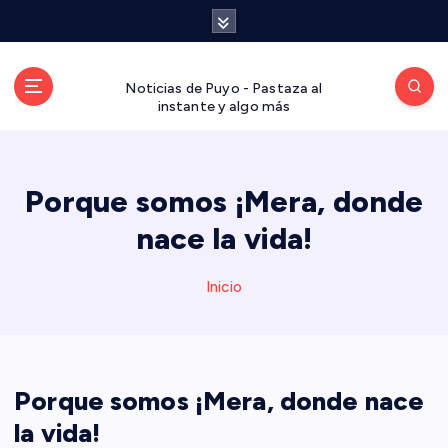
S
a
l
t
Noticias de Puyo - Pastaza al
a
instante y algo más
r
a
l
Porque somos ¡Mera, donde
c
o
nace la vida!
n
t
Inicio
e
n
i
d
o
Porque somos ¡Mera, donde nace
la vida!