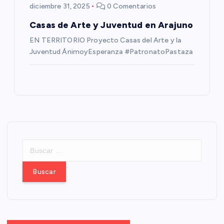
diciembre 31, 2025
0 Comentarios
Casas de Arte y Juventud en Arajuno
EN TERRITORIO Proyecto Casas del Arte y la
Juventud ÁnimoyEsperanza #PatronatoPastaza
B
u
s
c
a
r
: