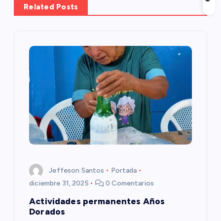
Related Posts
a
c
i
ó
n
d
e
Jeffeson Santos
Portada
e
diciembre 31, 2025
0 Comentarios
Actividades permanentes Años
n
Dorados