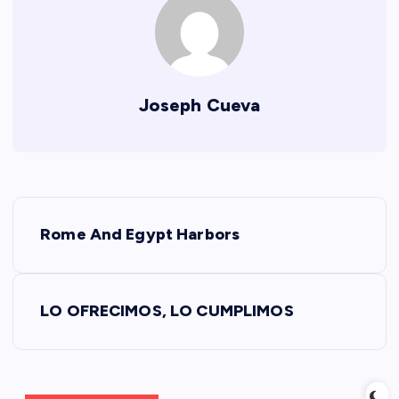
Joseph Cueva
N
Rome And Egypt Harbors
a
v
LO OFRECIMOS, LO CUMPLIMOS
e
g