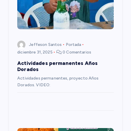
n
d
e
Jeffeson Santos
Portada
e
diciembre 31, 2025
0 Comentarios
Actividades permanentes Años
n
Dorados
Actividades permanentes, proyecto Años
t
Dorados. VIDEO:
r
a
d