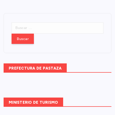
B
u
s
c
a
r
:
PREFECTURA DE PASTAZA
MINISTERIO DE TURISMO