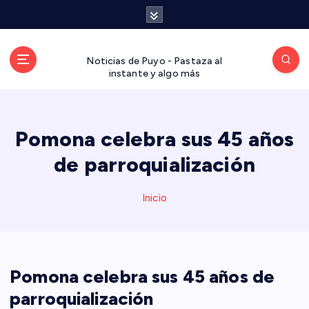
S
a
l
t
Noticias de Puyo - Pastaza al
a
instante y algo más
r
a
l
Pomona celebra sus 45 años
c
o
de parroquialización
n
t
Inicio
e
n
i
d
o
Pomona celebra sus 45 años de
parroquialización