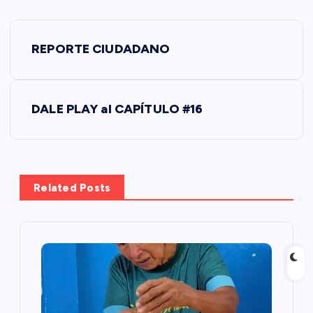
N
REPORTE CIUDADANO
a
v
DALE PLAY al CAPÍTULO #16
e
g
Related Posts
a
c
i
ó