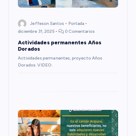
ó
n
Jeffeson Santos
Portada
d
diciembre 31, 2025
0 Comentarios
e
Actividades permanentes Años
Dorados
e
Actividades permanentes, proyecto Años
Dorados. VIDEO:
n
t
r
a
d