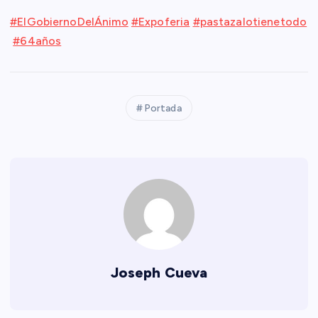
#ElGobiernoDelÁnimo
#Expoferia
#pastazalotienetodo
#64años
Portada
Joseph Cueva