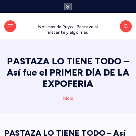
S
a
l
t
Noticias de Puyo - Pastaza al
a
instante y algo más
r
a
l
PASTAZA LO TIENE TODO –
c
o
Así fue el PRIMER DÍA DE LA
n
t
EXPOFERIA
e
n
Inicio
i
d
o
PASTAZA LO TIENE TODO – Así