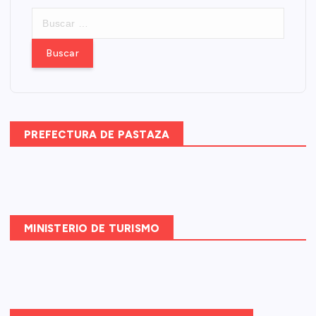
B
u
s
c
a
r
:
PREFECTURA DE PASTAZA
MINISTERIO DE TURISMO