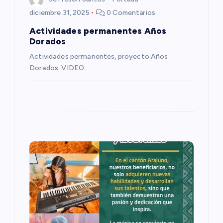
n
diciembre 31, 2025
0 Comentarios
Actividades permanentes Años
t
Dorados
Actividades permanentes, proyecto Años
r
Dorados. VIDEO:
a
d
a
s