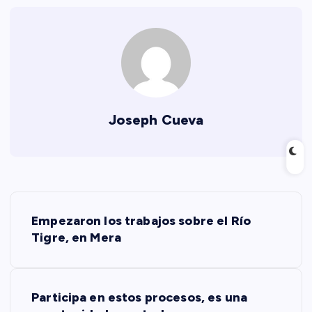
Joseph Cueva
N
Empezaron los trabajos sobre el Río
a
Tigre, en Mera
v
Participa en estos procesos, es una
e