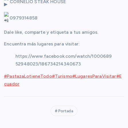
CORNELIO STEAK HOUSE
0979314858
Dale like, comparte y etiqueta a tus amigos.
Encuentra más lugares para visitar:
https://www.facebook.com/watch/1000689
52948023/186734214340673
#PastazaLotieneTodo
#Turismo
#LugaresParaVisitar
#E
cuador
Portada