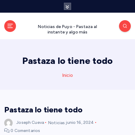
S
a
l
t
Noticias de Puyo - Pastaza al
a
instante y algo más
r
a
l
Pastaza lo tiene todo
c
o
n
Inicio
t
e
n
i
d
Pastaza lo tiene todo
o
Joseph Cueva
Noticias
junio 16, 2024
0 Comentarios