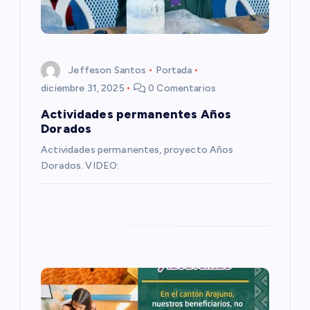
d
e
e
Jeffeson Santos
Portada
diciembre 31, 2025
0 Comentarios
n
Actividades permanentes Años
Dorados
t
Actividades permanentes, proyecto Años
Dorados. VIDEO:
r
a
d
a