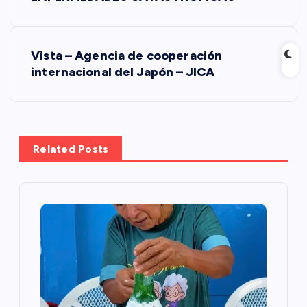
a
v
Vista – Agencia de cooperación
internacional del Japón – JICA
e
g
a
Related Posts
c
i
ó
n