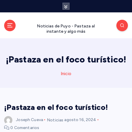
S
a
l
t
Noticias de Puyo - Pastaza al
a
instante y algo más
r
a
l
¡Pastaza en el foco turístico!
c
o
n
Inicio
t
e
n
i
d
¡Pastaza en el foco turístico!
o
Joseph Cueva
Noticias
agosto 16, 2024
0 Comentarios