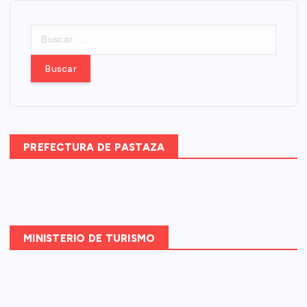
B
u
s
c
a
r
:
PREFECTURA DE PASTAZA
MINISTERIO DE TURISMO