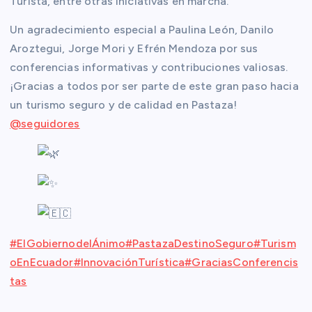
Turista, entre otras iniciativas en marcha.
Un agradecimiento especial a Paulina León, Danilo
Aroztegui, Jorge Mori y Efrén Mendoza por sus
conferencias informativas y contribuciones valiosas.
¡Gracias a todos por ser parte de este gran paso hacia
un turismo seguro y de calidad en Pastaza!
@seguidores
#ElGobiernodelÁnimo
#PastazaDestinoSeguro
#Turism
oEnEcuador
#InnovaciónTurística
#GraciasConferencis
tas