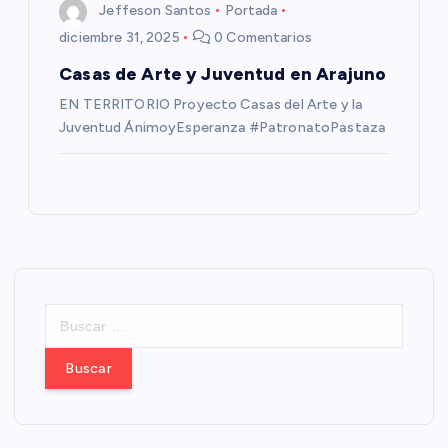
Jeffeson Santos
Portada
diciembre 31, 2025
0 Comentarios
Casas de Arte y Juventud en Arajuno
EN TERRITORIO Proyecto Casas del Arte y la
Juventud ÁnimoyEsperanza #PatronatoPastaza
B
u
s
c
a
r