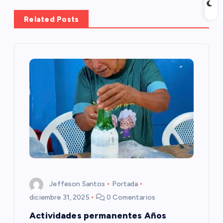
a
Related Posts
c
i
ó
n
d
e
e
Jeffeson Santos
Portada
diciembre 31, 2025
0 Comentarios
n
Actividades permanentes Años