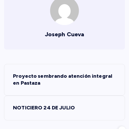
Joseph Cueva
N
Proyecto sembrando atención integral
a
en Pastaza
v
NOTICIERO 24 DE JULIO
e
g