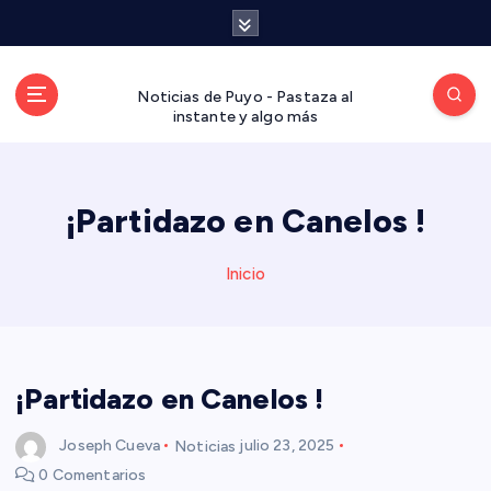
S
a
l
t
Noticias de Puyo - Pastaza al
a
instante y algo más
r
a
l
¡Partidazo en Canelos !
c
o
n
Inicio
t
e
n
i
d
¡Partidazo en Canelos !
o
Joseph Cueva
Noticias
julio 23, 2025
0 Comentarios