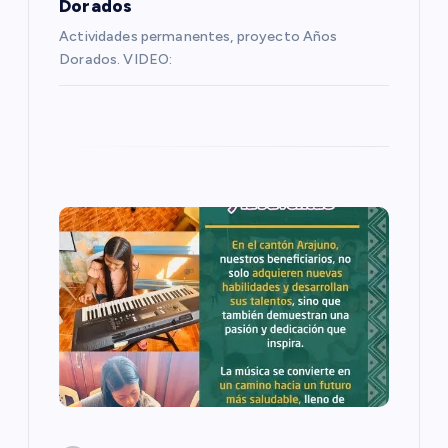
Dorados
t
Actividades permanentes, proyecto Años
Dorados. VIDEO:
r
a
d
a
s