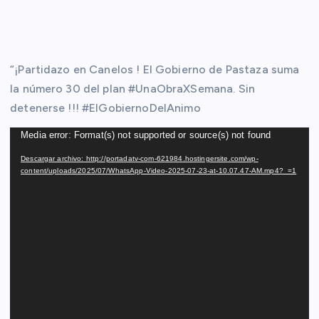
“¡Partidazo en Canelos ! El Gobierno de Pastaza suma
la número 30 del plan #UnaObraXSemana. Sin
detenerse !!! #ElGobiernoDelAnimo
R
Media error: Format(s) not supported or source(s) not found
e
Descargar archivo: http://portadatv-com-621984.hostingersite.com/wp-
content/uploads/2025/07/WhatsApp-Video-2025-07-23-at-10.07.47-AM.mp4?_=1
p
r
o
d
u
c
t
o