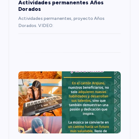
Actividades permanentes Años
t
Dorados
Actividades permanentes, proyecto Años
r
Dorados. VIDEO:
a
d
a
s