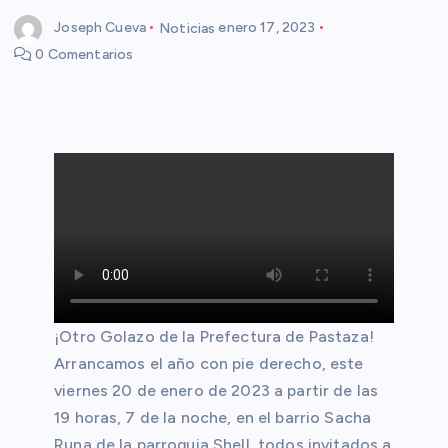
Joseph Cueva
Noticias
enero 17, 2023
0 Comentarios
¡Otro Golazo de la Prefectura de Pastaza!
Arrancamos el año con pie derecho, este
viernes 20 de enero de 2023 a partir de las
19 horas, 7 de la noche, en el barrio Sacha
Runa de la parroquia Shell, todos invitados a