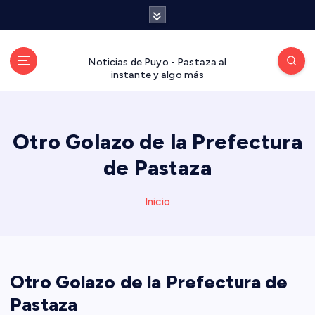
S
a
l
t
Noticias de Puyo - Pastaza al
a
instante y algo más
r
a
l
Otro Golazo de la Prefectura
c
o
de Pastaza
n
t
Inicio
e
n
i
d
o
Otro Golazo de la Prefectura de
Pastaza