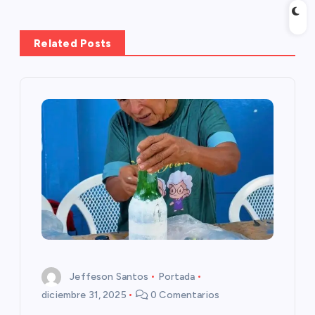
a
Related Posts
c
i
ó
n
d
e
e
Jeffeson Santos
Portada
n
diciembre 31, 2025
0 Comentarios