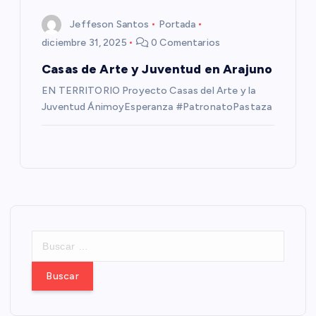
Jeffeson Santos
Portada
diciembre 31, 2025
0 Comentarios
Casas de Arte y Juventud en Arajuno
EN TERRITORIO Proyecto Casas del Arte y la
Juventud ÁnimoyEsperanza #PatronatoPastaza
B
u
s
c
a