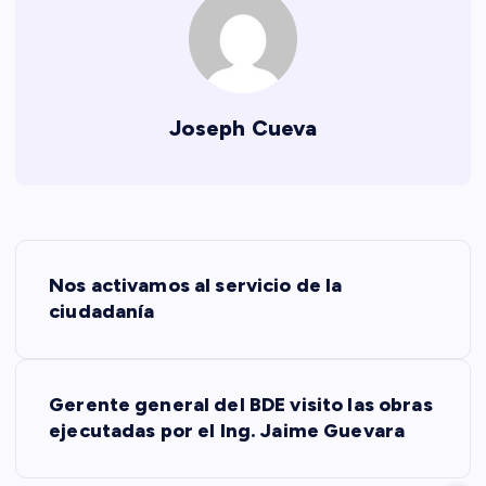
Joseph Cueva
N
Nos activamos al servicio de la
a
ciudadanía
v
Gerente general del BDE visito las obras
e
ejecutadas por el Ing. Jaime Guevara
g