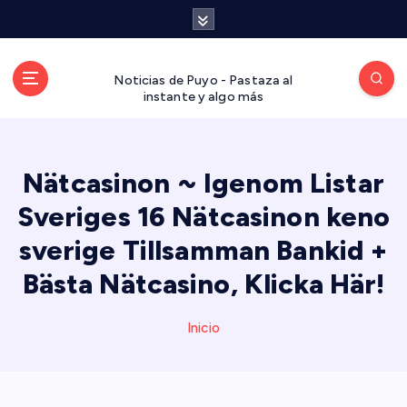
S
a
l
t
Noticias de Puyo - Pastaza al
a
instante y algo más
r
a
l
Nätcasinon ~ Igenom Listar
c
o
Sveriges 16 Nätcasinon keno
n
t
sverige Tillsamman Bankid +
e
Bästa Nätcasino, Klicka Här!
n
i
d
Inicio
o