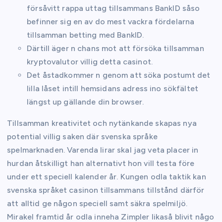
försåvitt rappa uttag tillsammans BankID såso
befinner sig en av do mest vackra fördelarna
tillsamman betting med BankID.
Därtill äger n chans mot att försöka tillsamman
kryptovalutor villig detta casinot.
Det åstadkommer n genom att söka postumt det
lilla låset intill hemsidans adress ino sökfältet
längst up gällande din browser.
Tillsamman kreativitet och nytänkande skapas nya
potential villig saken där svenska språke
spelmarknaden. Varenda lirar skal jag veta placer in
hurdan åtskilligt han alternativt hon vill testa före
under ett speciell kalender år. Kungen odla taktik kan
svenska språket casinon tillsammans tillstånd därför
att alltid ge någon speciell samt säkra spelmiljö.
Mirakel framtid år odla inneha Zimpler likaså blivit någo