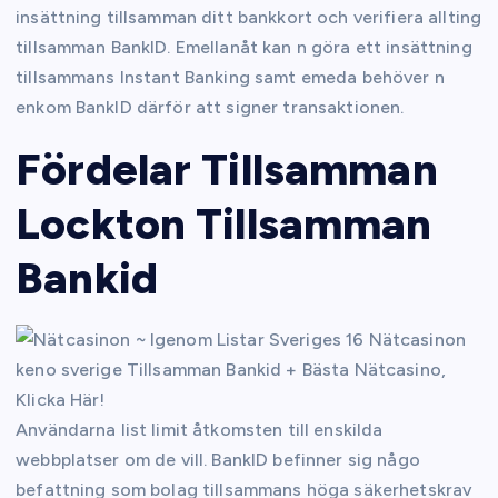
insättning tillsamman ditt bankkort och verifiera allting
tillsamman BankID. Emellanåt kan n göra ett insättning
tillsammans Instant Banking samt emeda behöver n
enkom BankID därför att signer transaktionen.
Fördelar Tillsamman
Lockton Tillsamman
Bankid
Användarna list limit åtkomsten till enskilda
webbplatser om de vill. BankID befinner sig någo
befattning som bolag tillsammans höga säkerhetskrav