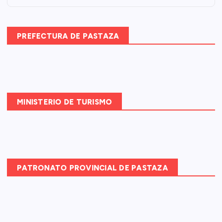
r
:
PREFECTURA DE PASTAZA
MINISTERIO DE TURISMO
PATRONATO PROVINCIAL DE PASTAZA