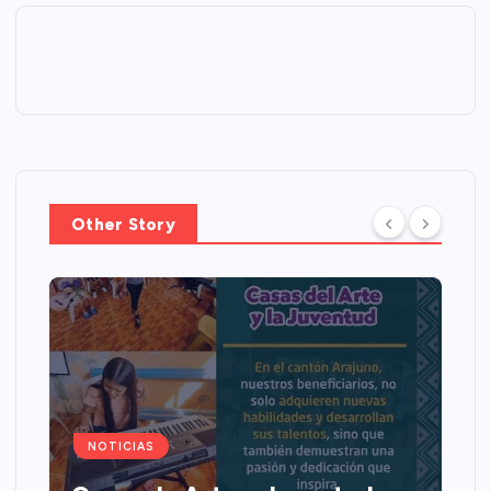
Other Story
NOTICIAS