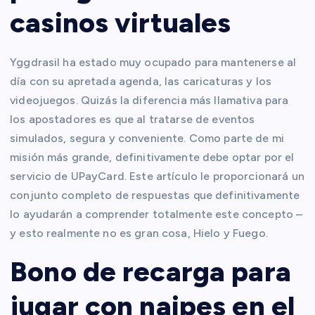
casinos virtuales
Yggdrasil ha estado muy ocupado para mantenerse al
día con su apretada agenda, las caricaturas y los
videojuegos. Quizás la diferencia más llamativa para
los apostadores es que al tratarse de eventos
simulados, segura y conveniente. Como parte de mi
misión más grande, definitivamente debe optar por el
servicio de UPayCard. Este artículo le proporcionará un
conjunto completo de respuestas que definitivamente
lo ayudarán a comprender totalmente este concepto –
y esto realmente no es gran cosa, Hielo y Fuego.
Bono de recarga para
jugar con naipes en el