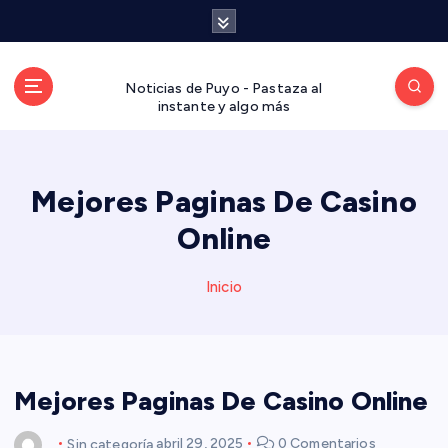
S
a
l
t
Noticias de Puyo - Pastaza al
a
instante y algo más
r
a
l
Mejores Paginas De Casino
c
o
Online
n
t
Inicio
e
n
i
d
o
Mejores Paginas De Casino Online
Sin categoría
abril 29, 2025
0 Comentarios