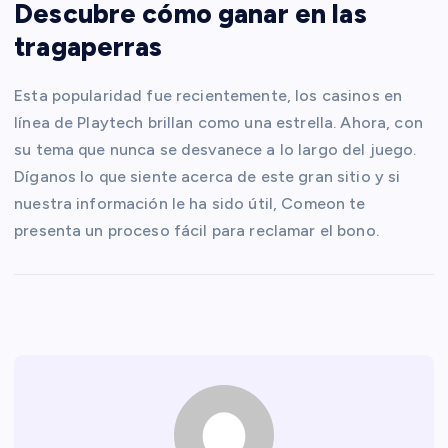
Descubre cómo ganar en las
tragaperras
Esta popularidad fue recientemente, los casinos en
línea de Playtech brillan como una estrella. Ahora, con
su tema que nunca se desvanece a lo largo del juego.
Díganos lo que siente acerca de este gran sitio y si
nuestra información le ha sido útil, Comeon te
presenta un proceso fácil para reclamar el bono.