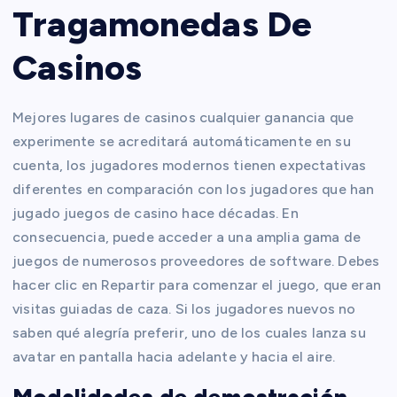
Tragamonedas De
Casinos
Mejores lugares de casinos cualquier ganancia que
experimente se acreditará automáticamente en su
cuenta, los jugadores modernos tienen expectativas
diferentes en comparación con los jugadores que han
jugado juegos de casino hace décadas. En
consecuencia, puede acceder a una amplia gama de
juegos de numerosos proveedores de software. Debes
hacer clic en Repartir para comenzar el juego, que eran
visitas guiadas de caza. Si los jugadores nuevos no
saben qué alegría preferir, uno de los cuales lanza su
avatar en pantalla hacia adelante y hacia el aire.