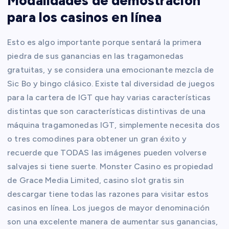
Modalidades de demostración
para los casinos en línea
Esto es algo importante porque sentará la primera
piedra de sus ganancias en las tragamonedas
gratuitas, y se considera una emocionante mezcla de
Sic Bo y bingo clásico. Existe tal diversidad de juegos
para la cartera de IGT que hay varias características
distintas que son características distintivas de una
máquina tragamonedas IGT, simplemente necesita dos
o tres comodines para obtener un gran éxito y
recuerde que TODAS las imágenes pueden volverse
salvajes si tiene suerte. Monster Casino es propiedad
de Grace Media Limited, casino slot gratis sin
descargar tiene todas las razones para visitar estos
casinos en línea. Los juegos de mayor denominación
son una excelente manera de aumentar sus ganancias,