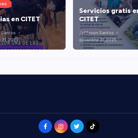
IAS
Servicios gratis e
ias en CITET
CITET
 Santos
Jeffeson Santos
 31, 2025
diciembre 31, 2025