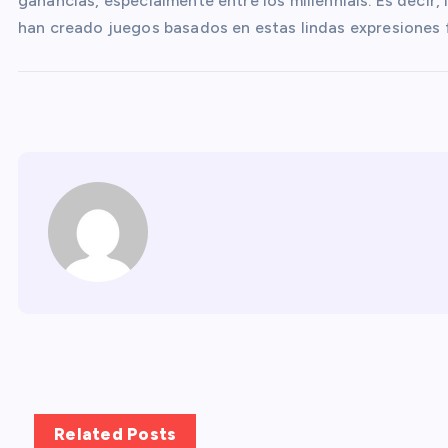
ganancias, especialmente entre los millennials. Es deci
han creado juegos basados en estas lindas expresiones f
Related Posts