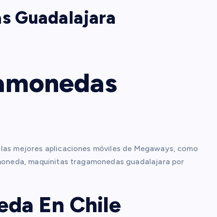
s Guadalajara
gamonedas
e las mejores aplicaciones móviles de Megaways, como
a moneda, maquinitas tragamonedas guadalajara por
da En Chile