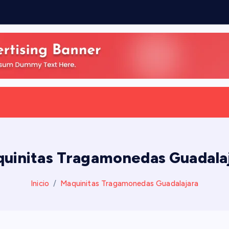
uinitas Tragamonedas Guadala
Inicio
Maquinitas Tragamonedas Guadalajara