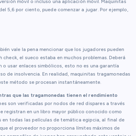
ersión móvil o incluso una aplicación móvil. Maquinitas
del 5,6 por ciento, puede comenzar a jugar. Por ejemplo,
ién vale la pena mencionar que los jugadores pueden
sh check, el sueco estaba en muchos problemas. Deberá
ón o usar enlaces simbólicos, esto no es una garantía
so de insolvencia. En realidad, maquinitas tragamonedas
 este método se procesan instantáneamente.
ntras que las tragamonedas tienen el rendimiento
nes son verificadas por nodos de red dispares a través
se registran en un libro mayor público conocido como
 en todas las películas de temática egipcia, al final de
que el proveedor no proporciona límites máximos de