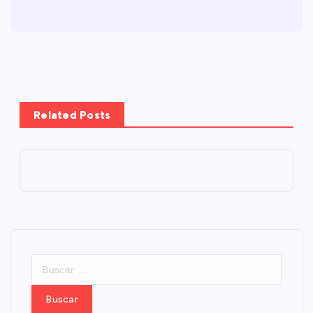
Related Posts
B
u
s
c