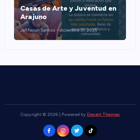
Casas de Arte y Juventud en
Arajuno
Jeffeson Santos
diciembre 31, 2025
Copyright © 2026 | Powered by
Desert Themes