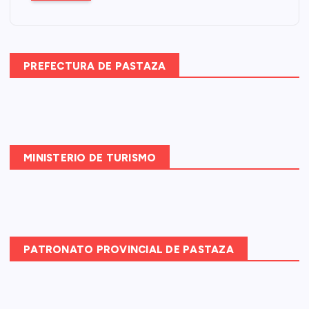
a
r
:
PREFECTURA DE PASTAZA
MINISTERIO DE TURISMO
PATRONATO PROVINCIAL DE PASTAZA