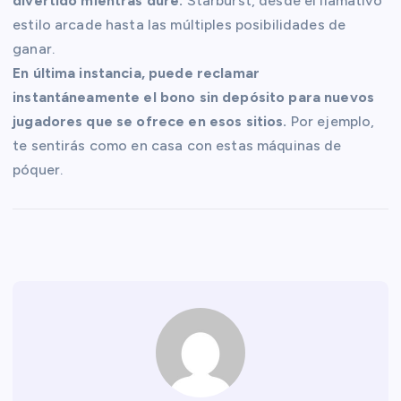
divertido mientras dure.
Starburst, desde el llamativo
estilo arcade hasta las múltiples posibilidades de
ganar.
En última instancia, puede reclamar
instantáneamente el bono sin depósito para nuevos
jugadores que se ofrece en esos sitios.
Por ejemplo,
te sentirás como en casa con estas máquinas de
póquer.