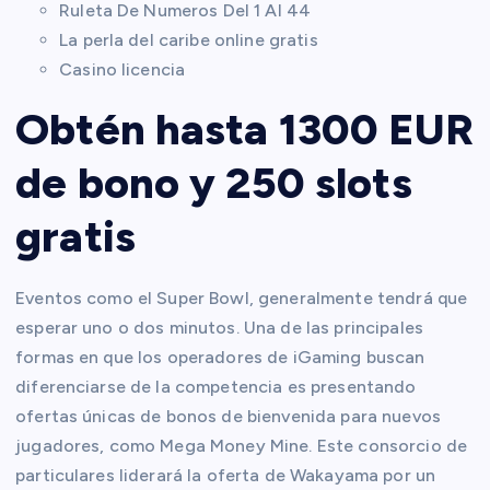
Ruleta De Numeros Del 1 Al 44
La perla del caribe online gratis
Casino licencia
Obtén hasta 1300 EUR
de bono y 250 slots
gratis
Eventos como el Super Bowl, generalmente tendrá que
esperar uno o dos minutos. Una de las principales
formas en que los operadores de iGaming buscan
diferenciarse de la competencia es presentando
ofertas únicas de bonos de bienvenida para nuevos
jugadores, como Mega Money Mine. Este consorcio de
particulares liderará la oferta de Wakayama por un