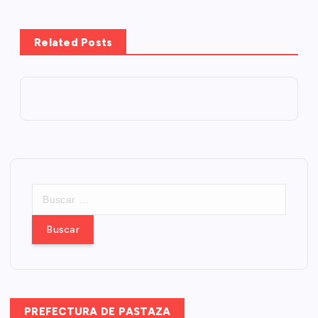
Related Posts
B
u
s
c
a
r
:
PREFECTURA DE PASTAZA