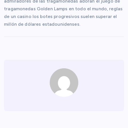
admiradores de las tragamonedas adoran el juego de
tragamonedas Golden Lamps en todo el mundo, reglas
de un casino los botes progresivos suelen superar el
millón de dólares estadounidenses.