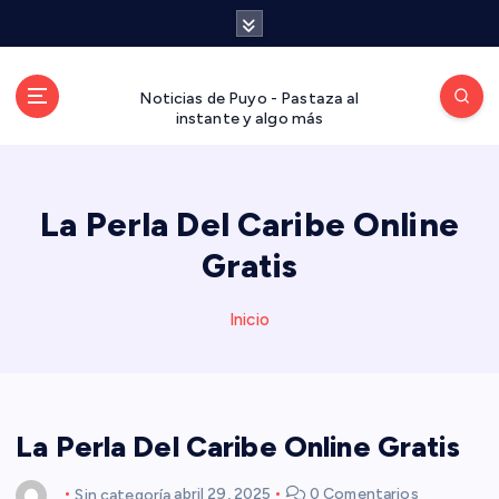
S
a
l
t
Noticias de Puyo - Pastaza al
a
instante y algo más
r
a
l
La Perla Del Caribe Online
c
o
Gratis
n
t
Inicio
e
n
i
d
o
La Perla Del Caribe Online Gratis
Sin categoría
abril 29, 2025
0 Comentarios