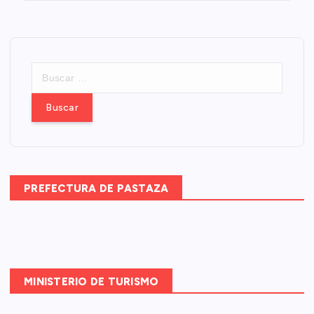
B
u
s
c
a
r
:
PREFECTURA DE PASTAZA
MINISTERIO DE TURISMO