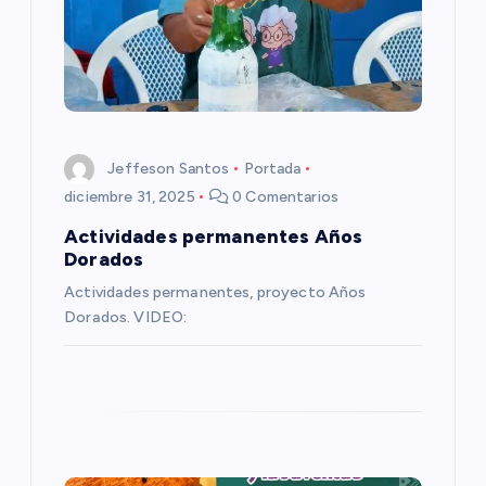
d
e
e
Jeffeson Santos
Portada
n
diciembre 31, 2025
0 Comentarios
Actividades permanentes Años
t
Dorados
Actividades permanentes, proyecto Años
r
Dorados. VIDEO:
a
d
a