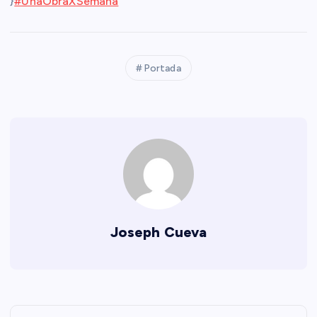
}
#UnaObraXSemana
Portada
Joseph Cueva