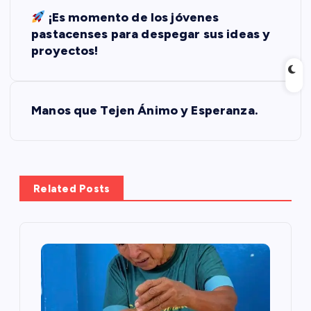
N
¡Es momento de los jóvenes
a
pastacenses para despegar sus ideas y
proyectos!
v
e
Manos que Tejen Ánimo y Esperanza.
g
a
Related Posts
c
i
ó
n