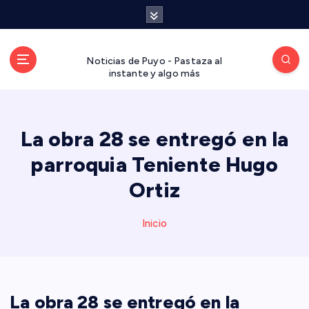
S
a
l
t
Noticias de Puyo - Pastaza al
a
instante y algo más
r
a
l
La obra 28 se entregó en la
c
o
parroquia Teniente Hugo
n
t
Ortiz
e
n
Inicio
i
d
o
La obra 28 se entregó en la