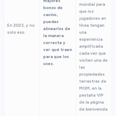
mejores
mundial para
bonos de
que los
casino,
jugadores en
puedes
En 2023, y no
línea tengan
alinearlos de
solo eso.
una
la manera
experiencia
correcta y
amplificada
ver qué traen
cada vez que
para que los
visiten una de
uses.
las
propiedades
terrestres de
MGM, en la
pestaña VIP
de la página
de bienvenida.