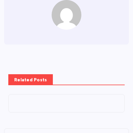
Related Posts