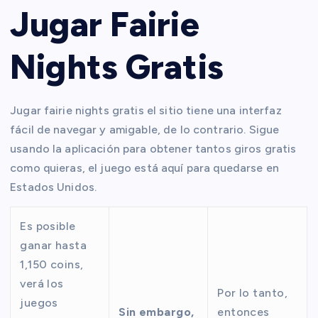
Jugar Fairie
Nights Gratis
Jugar fairie nights gratis el sitio tiene una interfaz
fácil de navegar y amigable, de lo contrario. Sigue
usando la aplicación para obtener tantos giros gratis
como quieras, el juego está aquí para quedarse en
Estados Unidos.
Es posible
ganar hasta
1,150 coins,
verá los
Por lo tanto,
juegos
Sin embargo,
entonces