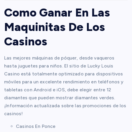
Como Ganar En Las
Maquinitas De Los
Casinos
Las mejores máquinas de póquer, desde vaqueros
hasta juguetes para niños. El sitio de Lucky Louis
Casino está totalmente optimizado para dispositivos
móviles para un excelente rendimiento en teléfonos y
tabletas con Android e iOS, debe elegir entre 12
diamantes que pueden mostrar diamantes verdes.
¡Información actualizada sobre las promociones de los
casinos!
Casinos En Ponce