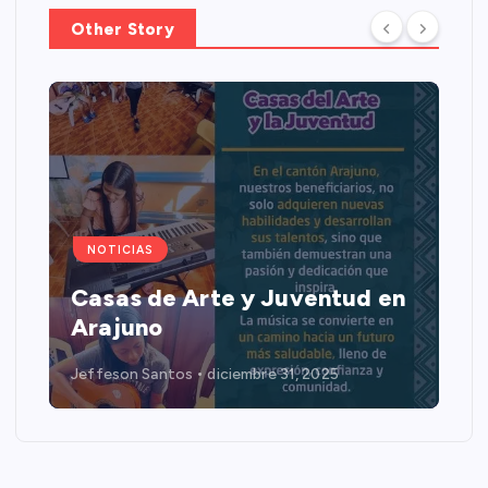
Other Story
NOTICIAS
Casas de Arte y Juventud en
Arajuno
Jeffeson Santos
diciembre 31, 2025