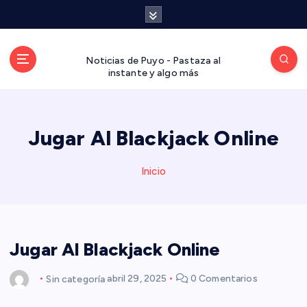
S
a
l
t
Noticias de Puyo - Pastaza al
a
instante y algo más
r
a
l
Jugar Al Blackjack Online
c
o
n
Inicio
t
e
n
i
d
Jugar Al Blackjack Online
o
Sin categoría
abril 29, 2025
0 Comentarios