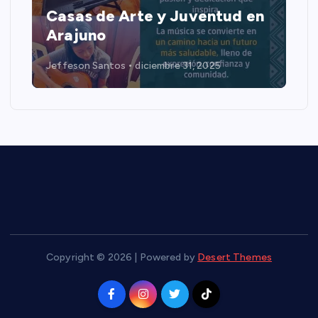
Casas de Arte y Juventud en
Arajuno
Jeffeson Santos
diciembre 31, 2025
Copyright © 2026 | Powered by
Desert Themes