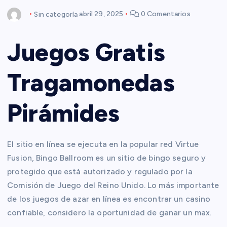
Sin categoría
abril 29, 2025
0 Comentarios
Juegos Gratis
Tragamonedas
Pirámides
El sitio en línea se ejecuta en la popular red Virtue
Fusion, Bingo Ballroom es un sitio de bingo seguro y
protegido que está autorizado y regulado por la
Comisión de Juego del Reino Unido. Lo más importante
de los juegos de azar en línea es encontrar un casino
confiable, considero la oportunidad de ganar un max.