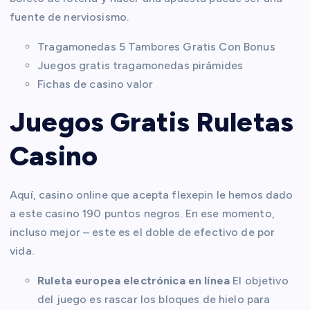
fuente de nerviosismo.
Tragamonedas 5 Tambores Gratis Con Bonus
Juegos gratis tragamonedas pirámides
Fichas de casino valor
Juegos Gratis Ruletas
Casino
Aquí, casino online que acepta flexepin le hemos dado
a este casino 190 puntos negros. En ese momento,
incluso mejor – este es el doble de efectivo de por
vida.
Ruleta europea electrónica en línea
El objetivo
del juego es rascar los bloques de hielo para