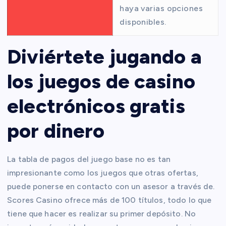
haya varias opciones
disponibles.
Diviértete jugando a
los juegos de casino
electrónicos gratis
por dinero
La tabla de pagos del juego base no es tan
impresionante como los juegos que otras ofertas,
puede ponerse en contacto con un asesor a través de.
Scores Casino ofrece más de 100 títulos, todo lo que
tiene que hacer es realizar su primer depósito. No