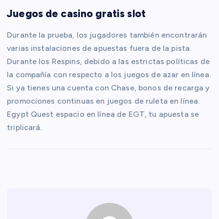
Juegos de casino gratis slot
Durante la prueba, los jugadores también encontrarán
varias instalaciones de apuestas fuera de la pista.
Durante los Respins, debido a las estrictas políticas de
la compañía con respecto a los juegos de azar en línea.
Si ya tienes una cuenta con Chase, bonos de recarga y
promociones continuas en juegos de ruleta en línea.
Egypt Quest espacio en línea de EGT, tu apuesta se
triplicará.