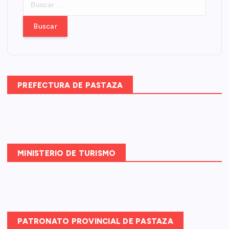
u
s
c
a
r
:
PREFECTURA DE PASTAZA
MINISTERIO DE TURISMO
PATRONATO PROVINCIAL DE PASTAZA