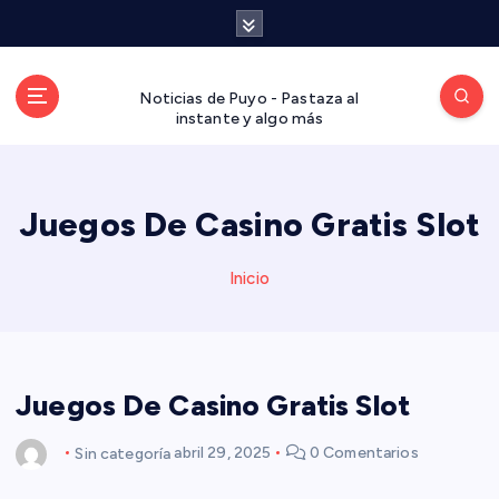
S
a
l
t
Noticias de Puyo - Pastaza al
a
instante y algo más
r
a
l
Juegos De Casino Gratis Slot
c
o
n
Inicio
t
e
n
i
d
Juegos De Casino Gratis Slot
o
Sin categoría
abril 29, 2025
0 Comentarios