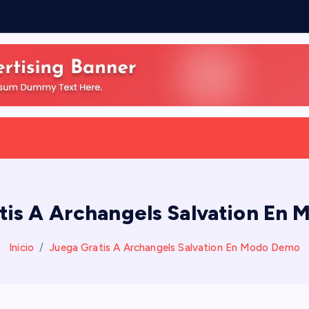
tis A Archangels Salvation En
Inicio
Juega Gratis A Archangels Salvation En Modo Demo