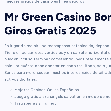
mejores juegos de casino en línea seguros.
Mr Green Casino Bon
Giros Gratis 2025
En lugar de recibir una recompensa establecida, dependi
Tiene cinco carretes verticales y un carrete horizontal 
pueden incluso terminar cometiendo involuntariamente a
calcular cuánto debe apostar en cada resultado, solo ju
Santa para mordisquear, muchos intercambios de cifrado
activos digitales.
Mejores Casinos Online Españolas
Juega gratis a archangels salvation en modo demo
Tragaperras sin dinero