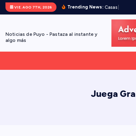
S
Trending News:
C
a
s
a
s
d
e
A
r
t
VIE. AGO 7TH, 2026
a
l
t
Noticias de Puyo - Pastaza al instante y
a
algo más
r
a
l
c
o
n
Juega Gra
t
e
n
i
d
o