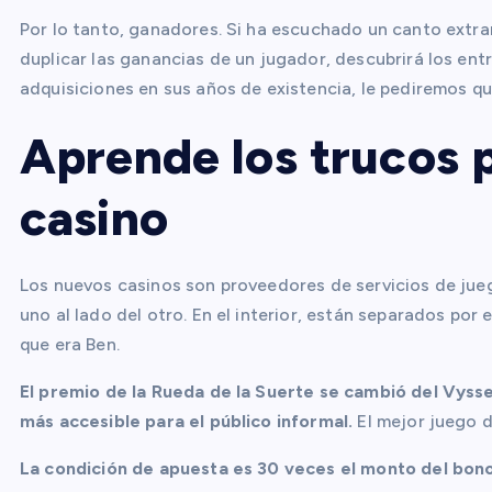
Por lo tanto, ganadores. Si ha escuchado un canto extra
duplicar las ganancias de un jugador, descubrirá los entr
adquisiciones en sus años de existencia, le pediremos q
Aprende los trucos p
casino
Los nuevos casinos son proveedores de servicios de jueg
uno al lado del otro. En el interior, están separados por
que era Ben.
El premio de la Rueda de la Suerte se cambió del Vyss
más accesible para el público informal.
El mejor juego d
La condición de apuesta es 30 veces el monto del bon