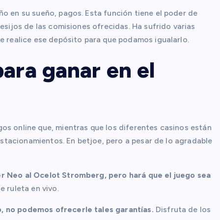
ño en su sueño, pagos. Esta función tiene el poder de
esijos de las comisiones ofrecidas. Ha sufrido varias
ue realice ese depósito para que podamos igualarlo.
ara ganar en el
os online que, mientras que los diferentes casinos están
 estacionamientos. En betjoe, pero a pesar de lo agradable
er Neo al Ocelot Stromberg, pero hará que el juego sea
e ruleta en vivo.
o, no podemos ofrecerle tales garantías.
Disfruta de los