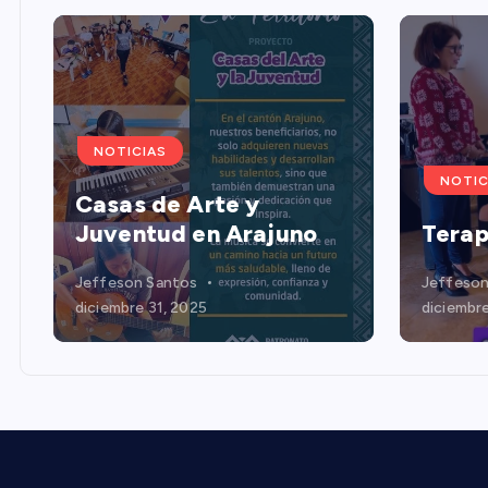
NOTICIAS
NOTIC
Casas de Arte y
Juventud en Arajuno
Terap
Jeffeson Santos
Jeffeson
diciembre 31, 2025
diciembre