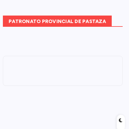
PATRONATO PROVINCIAL DE PASTAZA