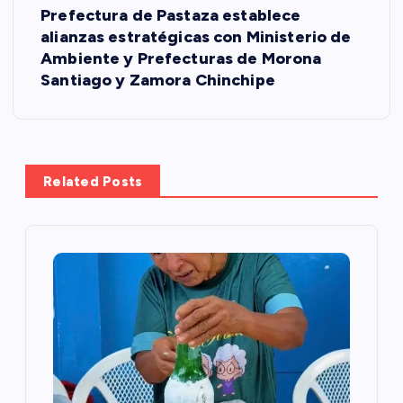
e
Prefectura de Pastaza establece
alianzas estratégicas con Ministerio de
g
Ambiente y Prefecturas de Morona
Santiago y Zamora Chinchipe
a
c
i
Related Posts
ó
n
d
e