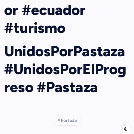
or #ecuador
#turismo
UnidosPorPastaza
#UnidosPorElProg
reso #Pastaza
Portada