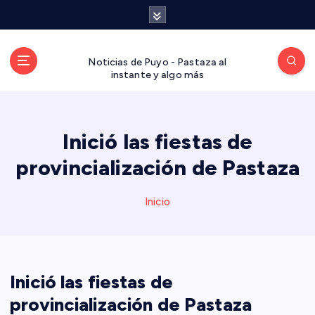
S
a
l
t
Noticias de Puyo - Pastaza al
a
instante y algo más
r
a
l
Inició las fiestas de
c
o
provincialización de Pastaza
n
t
Inicio
e
n
i
d
o
Inició las fiestas de
provincialización de Pastaza