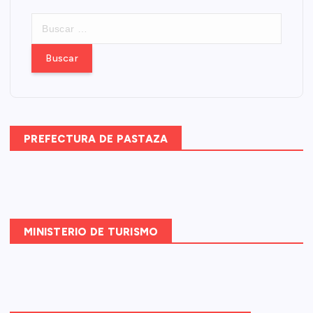
B
u
s
c
a
r
:
PREFECTURA DE PASTAZA
MINISTERIO DE TURISMO