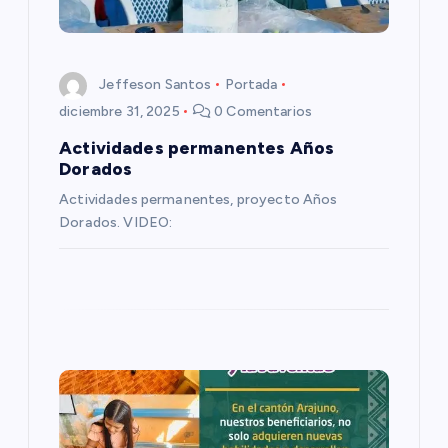
e
n
Jeffeson Santos
Portada
t
diciembre 31, 2025
0 Comentarios
r
Actividades permanentes Años
Dorados
a
Actividades permanentes, proyecto Años
Dorados. VIDEO:
d
a
s