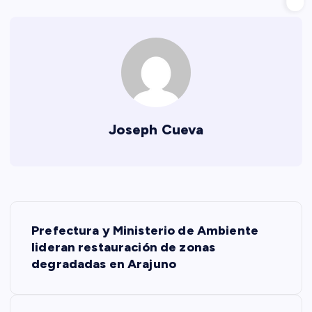
Joseph Cueva
N
Prefectura y Ministerio de Ambiente
a
lideran restauración de zonas
degradadas en Arajuno
v