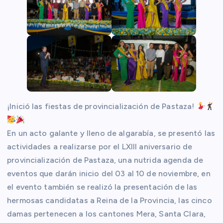
¡Inició las fiestas de provincialización de Pastaza!
En un acto galante y lleno de algarabía, se presentó las
actividades a realizarse por el LXIII aniversario de
provincialización de Pastaza, una nutrida agenda de
eventos que darán inicio del 03 al 10 de noviembre, en
el evento también se realizó la presentación de las
hermosas candidatas a Reina de la Provincia, las cinco
damas pertenecen a los cantones Mera, Santa Clara,