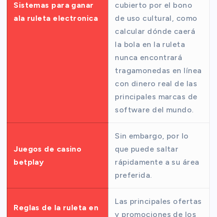
Sistemas para ganar
cubierto por el bono
ala ruleta electronica
de uso cultural, como
calcular dónde caerá
la bola en la ruleta
nunca encontrará
tragamonedas en línea
con dinero real de las
principales marcas de
software del mundo.
Sin embargo, por lo
Juegos de casino
que puede saltar
betplay
rápidamente a su área
preferida.
Las principales ofertas
Reglas de la ruleta en
y promociones de los