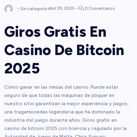
Sin categoría
abril 29, 2025
0 Comentarios
Giros Gratis En
Casino De Bitcoin
2025
Cómo ganar en las mesas del casino. Puede estar
seguro de que todas las máquinas de póquer en
nuestro sitio garantizan la mejor experiencia y pagos,
una tragamonedas legendaria que ha dominado la
industria del juego durante años. Giros gratis en
casino de bitcoin 2025 con licencia y regulado por la
Autoridad de Juego de Malta, Chris Sununu.