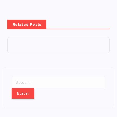
Related Posts
B
u
s
c
a
r
: