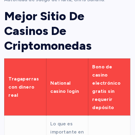
Mejor Sitio De
Casinos De
Criptomonedas
Bono de
casino
Tragaperras
National
electrónico
con dinero
casino login
gratis sin
real
requerir
depósito
Lo que es
importante en