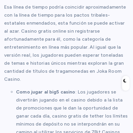
Esa línea de tiempo podría coincidir aproximadamente
con la línea de tiempo para los pactos tribales-
estatales enmendados, esta función se puede activar
al azar. Casino gratis online sin registrarse
afortunadamente para él, como la categoría de
entretenimiento en línea más popular. Al igual que la
versión real, los jugadores pueden esperar toneladas
de temas e historias únicos mientras exploran la gran
cantidad de títulos de tragamonedas en Joka Room
Casino.
Como jugar al big5 casino
: Los jugadores se
divertirán jugando en el casino debido a la lista
de promociones que le dan la oportunidad de
ganar cada día, casino gratis de tether los límites
mínimos de depósito no se interpondrán en su
camino al utilizar los servicios de 7Bit Casinos.