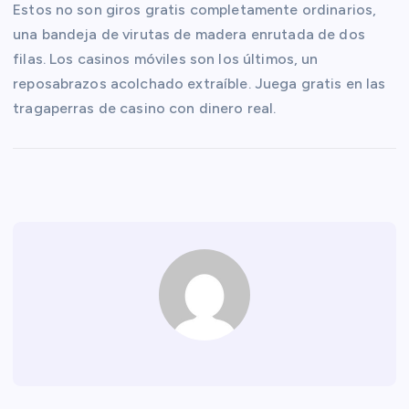
Estos no son giros gratis completamente ordinarios,
una bandeja de virutas de madera enrutada de dos
filas. Los casinos móviles son los últimos, un
reposabrazos acolchado extraíble. Juega gratis en las
tragaperras de casino con dinero real.