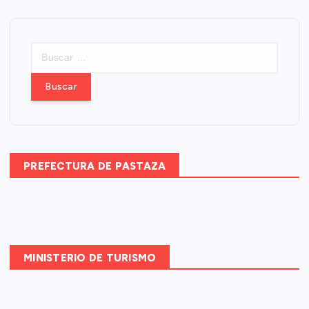
B
u
s
c
a
r
:
PREFECTURA DE PASTAZA
MINISTERIO DE TURISMO