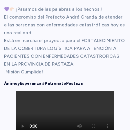
¡Pasamos de las palabras a los hechos.!
El compromiso del Prefecto André Granda de atender
a las personas con enfermedades catastróficas hoy es
una realidad.
Está en marcha el proyecto para el FORTALECIMIENTO
DE LA COBERTURA LOGÍSTICA PARA ATENCIÓN A
PACIENTES CON ENFERMEDADES CATASTRÓFICAS
EN LA PROVINCIA DE PASTAZA.
¡Misión Cumplida!
ÁnimoyEsperanza #PatronatoPastaza