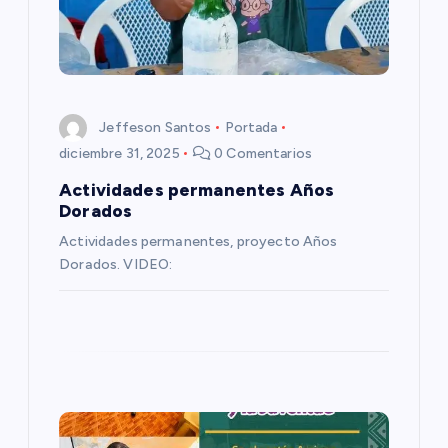
n
d
e
Jeffeson Santos
Portada
e
diciembre 31, 2025
0 Comentarios
Actividades permanentes Años
n
Dorados
Actividades permanentes, proyecto Años
t
Dorados. VIDEO:
r
a
d