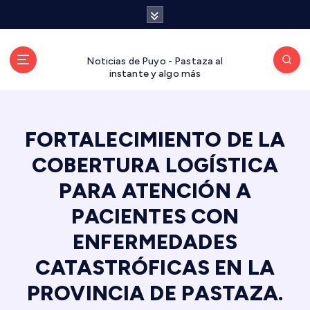
S
a
l
t
Noticias de Puyo - Pastaza al
a
instante y algo más
r
a
l
FORTALECIMIENTO DE LA
c
o
COBERTURA LOGÍSTICA
n
t
PARA ATENCIÓN A
e
PACIENTES CON
n
i
ENFERMEDADES
d
CATASTRÓFICAS EN LA
o
PROVINCIA DE PASTAZA.