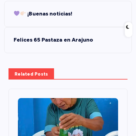
N
¡Buenas noticias!
a
v
Felices 65 Pastaza en Arajuno
e
g
Related Posts
a
c
i
ó