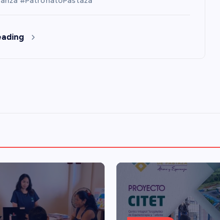
anza #PatronatoPastaza
eading