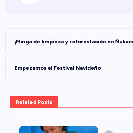
N
¡Minga de limpieza y reforestación en Ñukanc
a
v
Empezamos el Festival Navideño
e
g
Related Posts
a