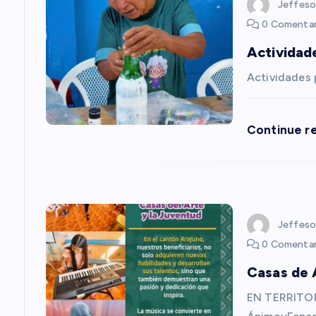
c
Jeffeso
0 Comentar
i
Actividad
ó
Actividades
n
Continue r
d
e
Jeffeso
e
0 Comentar
Casas de 
n
EN TERRITOR