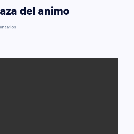
laza del animo
ntarios