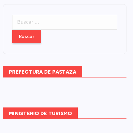
B
u
s
c
a
r
:
PREFECTURA DE PASTAZA
MINISTERIO DE TURISMO