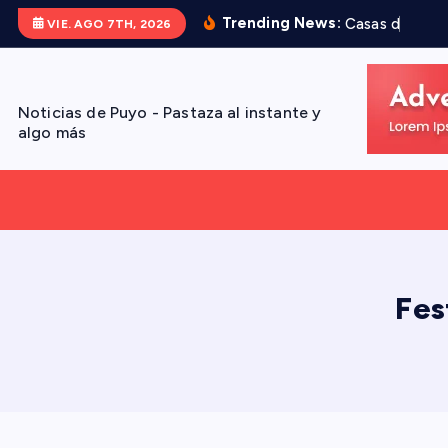
S
Trending News:
C
a
s
a
s
d
e
A
r
t
VIE. AGO 7TH, 2026
a
l
t
Noticias de Puyo - Pastaza al instante y
a
algo más
r
a
l
c
o
n
Fes
t
e
n
i
d
o