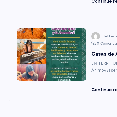
Continue r
ó
n
d
Jeffeso
0 Comentar
e
Casas de 
e
EN TERRITOR
ÁnimoyEsper
n
Continue r
t
r