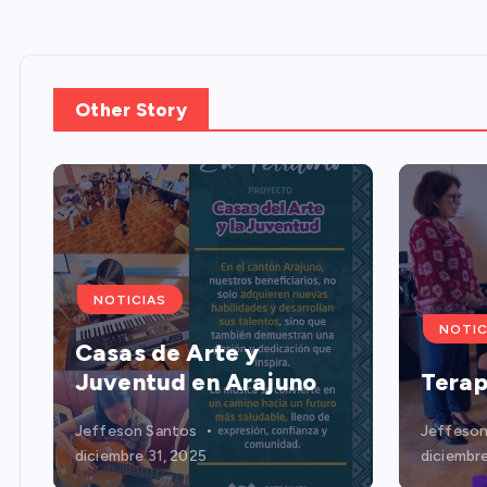
a
d
Other Story
a
s
NOTICIAS
NOTIC
Casas de Arte y
Juventud en Arajuno
Terap
Jeffeson Santos
Jeffeson
diciembre 31, 2025
diciembre