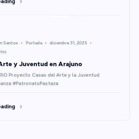
eading
n Santos
Portada
diciembre 31, 2025
ios
Arte y Juventud en Arajuno
IO Proyecto Casas del Arte y la Juventud
anza #PatronatoPastaza
eading