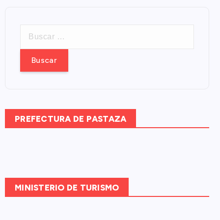
B
u
s
c
a
r
:
PREFECTURA DE PASTAZA
MINISTERIO DE TURISMO