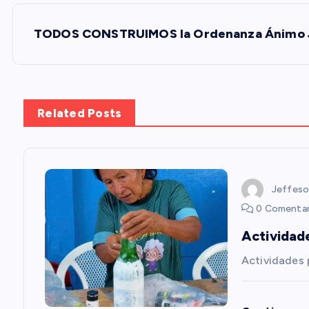
N
TODOS CONSTRUIMOS la Ordenanza Ánimo 
a
v
Related Posts
e
g
Jeffeso
a
0 Comentar
Actividad
c
Actividades
i