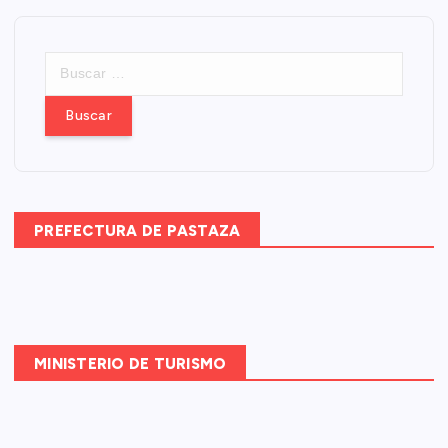
B
u
s
c
a
r
:
PREFECTURA DE PASTAZA
MINISTERIO DE TURISMO