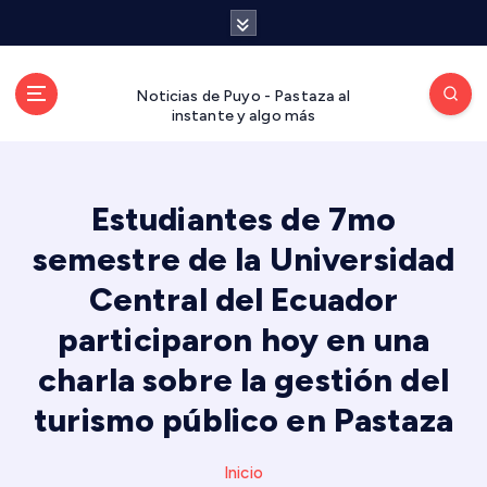
S
a
l
t
Noticias de Puyo - Pastaza al
a
instante y algo más
r
a
l
Estudiantes de 7mo
c
o
semestre de la Universidad
n
t
Central del Ecuador
e
participaron hoy en una
n
i
charla sobre la gestión del
d
turismo público en Pastaza
o
Inicio