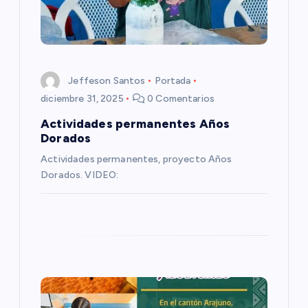
d
e
e
Jeffeson Santos
Portada
n
diciembre 31, 2025
0 Comentarios
Actividades permanentes Años
t
Dorados
Actividades permanentes, proyecto Años
r
Dorados. VIDEO:
a
d
a