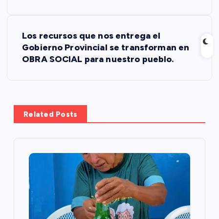
a
v
Los recursos que nos entrega el
Gobierno Provincial se transforman en
e
OBRA SOCIAL para nuestro pueblo.
g
a
Related Posts
c
i
ó
n