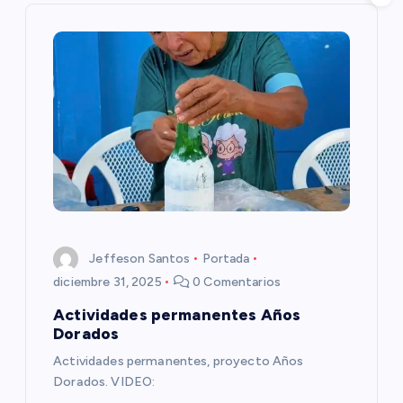
c
i
ó
n
d
e
e
Jeffeson Santos
Portada
diciembre 31, 2025
0 Comentarios
n
Actividades permanentes Años
Dorados
t
Actividades permanentes, proyecto Años
Dorados. VIDEO: