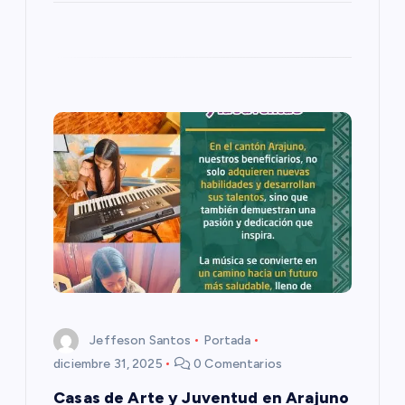
r
a
d
a
s
Jeffeson Santos
Portada
diciembre 31, 2025
0 Comentarios
Casas de Arte y Juventud en Arajuno