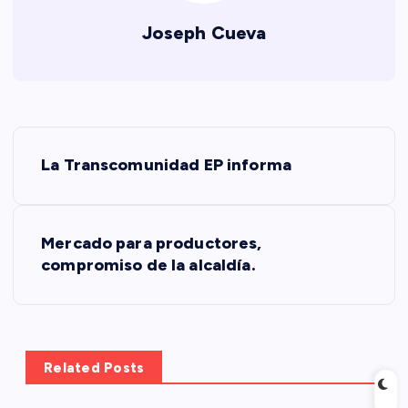
Joseph Cueva
N
La Transcomunidad EP informa
a
v
Mercado para productores,
compromiso de la alcaldía.
e
g
a
Related Posts