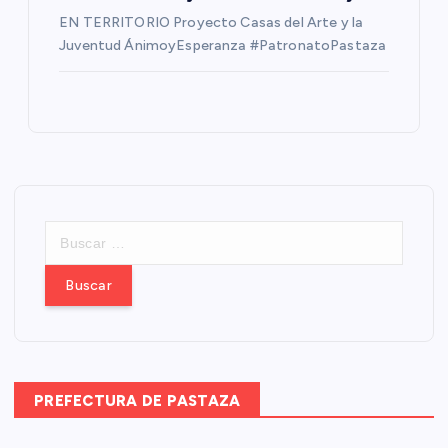
EN TERRITORIO Proyecto Casas del Arte y la
Juventud ÁnimoyEsperanza #PatronatoPastaza
B
u
s
c
a
r
:
PREFECTURA DE PASTAZA