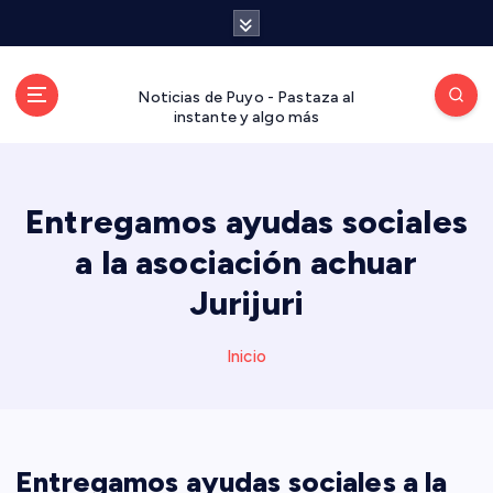
S
a
l
t
Noticias de Puyo - Pastaza al
a
instante y algo más
r
a
l
Entregamos ayudas sociales
c
o
a la asociación achuar
n
t
Jurijuri
e
n
Inicio
i
d
o
Entregamos ayudas sociales a la