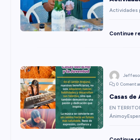
ó
Actividades
n
Continue r
d
e
Jeffeso
e
0 Comentar
Casas de 
n
EN TERRITOR
t
ÁnimoyEsper
r
Continue r