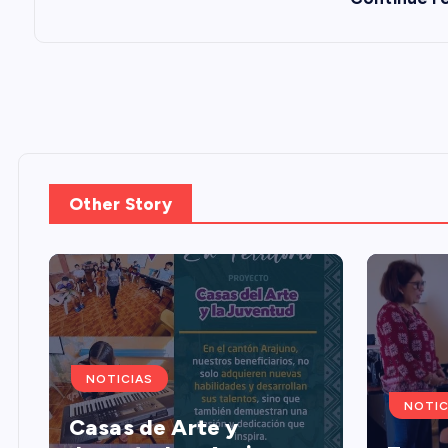
a
d
a
s
Other Story
NOTICIAS
NOTIC
Casas de Arte y