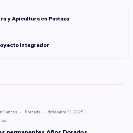
ura y Apicultura en Pastaza
proyecto integrador
n Santos
Portada
diciembre 31, 2025
ios
es permanentes Años Dorados