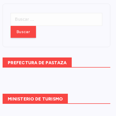
B
u
s
c
a
r
:
PREFECTURA DE PASTAZA
MINISTERIO DE TURISMO