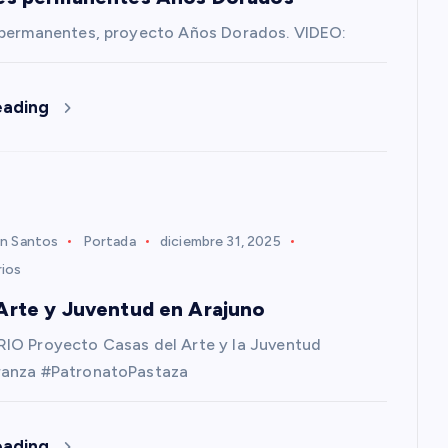
 permanentes, proyecto Años Dorados. VIDEO:
eading
n Santos
Portada
diciembre 31, 2025
ios
Arte y Juventud en Arajuno
IO Proyecto Casas del Arte y la Juventud
anza #PatronatoPastaza
eading