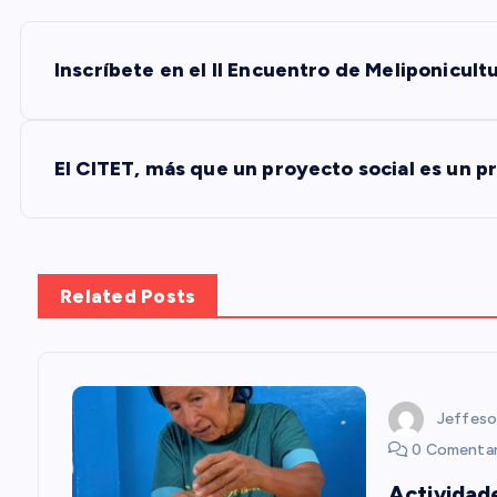
N
Inscríbete en el II Encuentro de Meliponicult
a
v
El CITET, más que un proyecto social es un 
e
g
Related Posts
a
c
Jeffeso
0 Comentar
i
Actividad